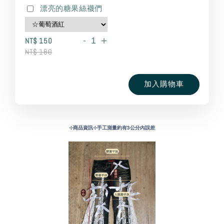
漂亮的糖果絲襪們
-
+
NT$ 150
NT$ 180
加入購物車
⊹
商品資訊⊹手工測量約有3公分內誤差