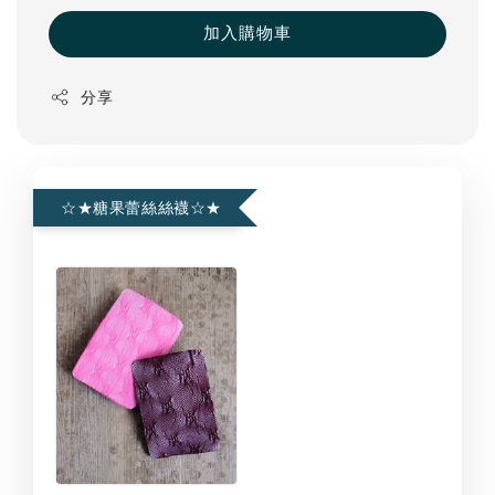
加入購物車
分享
☆★糖果蕾絲絲襪☆★