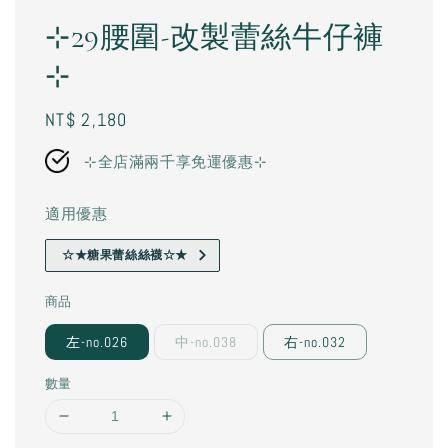
⊹29腰圍-改製蕾絲牛仔褲
⊹
Regular
NT$ 2,180
price
⊹全店滿兩千享免運優惠⊹
適用優惠
☆★糖果蕾絲絲襪☆★
商品
左-no.026
中-no.038
右-no.032
數量