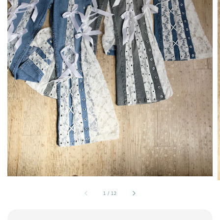
1
/
12