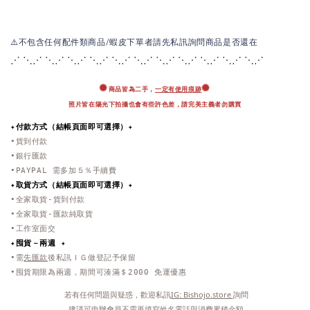
⚠️不包含任何配件類商品/蝦皮下單者請先私訊詢問商品是否還在
⋰ ⋱⋰ ⋱⋰ ⋱⋰ ⋱⋰ ⋱⋰ ⋱⋰ ⋱⋰ ⋱
⋰ ⋱⋰ ⋱⋰ ⋱⋰
✺
✺
商品皆為二手，
一定有使用痕跡
照片皆在陽光下拍攝也會有些許色差，
請完美主義者勿購買
✦付款方式（結帳頁面即可選擇）✦
•貨到付款
•銀行匯款
•PAYPAL 需多加５％手續費
✦取貨方式
（結帳頁面即可選擇）
✦
•全家取貨-貨到付款
•全家取貨-匯款純取貨
•工作室面交
✦
囤貨－兩週 ✦
•需
先匯款
後私訊ＩＧ做登記予保留
•囤貨期限為兩週，期間可湊滿＄2000 免運優惠
 若有任何問題與疑惑，歡迎私訊
IG: Bishojo.store 
詢問
 建議可申辦會員不需再填寫姓名電話與消費累積金額