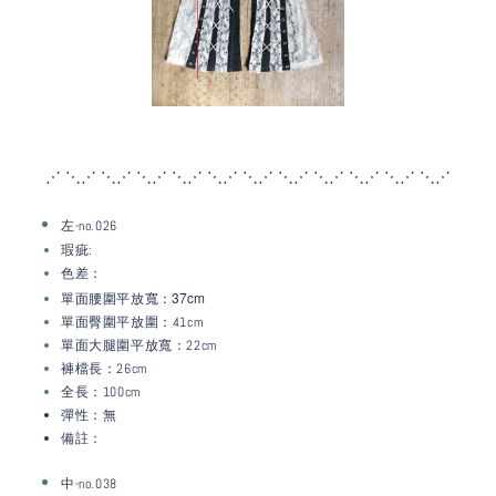
⋰ ⋱⋰ ⋱⋰ ⋱⋰ ⋱⋰ ⋱⋰ ⋱⋰ ⋱⋰ ⋱
⋰ ⋱⋰ ⋱⋰ ⋱⋰
左-no.026
瑕疵:
色差：
：37c
m
單面腰圍平放寬
單面臀圍平放圍：41cm
單面大腿圍平放寬：22
cm
褲檔長：26
cm
全長：100cm
彈性：無
備註：
中-no.038