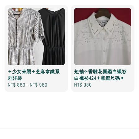
✦少女來襲✦芝麻拿鐵系
短袖✧香雕花圖鑑白襯衫
列洋裝
白襯衫424✦寬鬆尺碼✦
Regular
NT$ 880
-
NT$ 980
Regular
NT$ 980
price
price