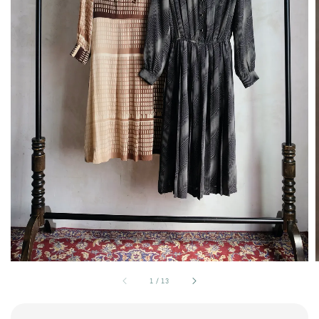
1
/
13