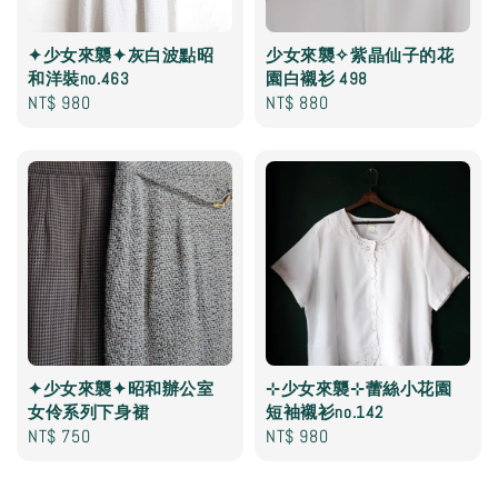
✦少女來襲✦灰白波點昭
少女來襲✧紫晶仙子的花
和洋裝no.463
園白襯衫 498
Regular
NT$ 980
Regular
NT$ 880
price
price
✦少女來襲✦昭和辦公室
⊹少女來襲⊹蕾絲小花園
女伶系列下身裙
短袖襯衫no.142
Regular
NT$ 750
Regular
NT$ 980
price
price