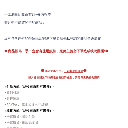
手工測量約莫會有3公分內誤差
照片中可購買的搭配商品：
⚠️不包含任何配件類商品/蝦皮下單者請先私訊詢問商品是否還在
❁ 商品皆為二手一
定會有使用痕跡
，完美主義勿下單造成彼此困擾!❁
____________________
____________________________
✺
✺
商品皆為二手，
一定有使用痕跡
照片皆在陽光下拍攝也會有些許色差，
請完美主義者勿購買
✦付款方式（結帳頁面即可選擇）✦
•貨到付款
•銀行匯款
•PAYPAL 需多加５％手續費
✦取貨方式
（結帳頁面即可選擇）
✦
•全家取貨-貨到付款
•全家取貨-匯款純取貨