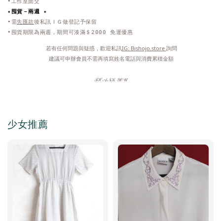
•工作室面交
✦
囤貨－兩週 ✦
•需
先匯款
後私訊ＩＧ做登記予保留
•囤貨期限為兩週，期間可湊滿＄2000 免運優惠
 若有任何問題與疑惑，歡迎私訊
IG: Bishojo.store 
詢問
 建議可申辦會員不需再填寫姓名電話與消費累積金額
𝒯ℋ𝒜𝒩𝒦 𝒴𝒪𝒰
少女推薦