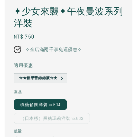
✦少女來襲✦午夜曼波系列
洋裝
Regular
NT$ 750
price
⊹全店滿兩千享免運優惠⊹
適用優惠
☆★糖果蕾絲絲襪☆★
產品
楓糖鬆餅洋裝no.604
（日本標）黑糖瑪莉洋裝no.603
數量