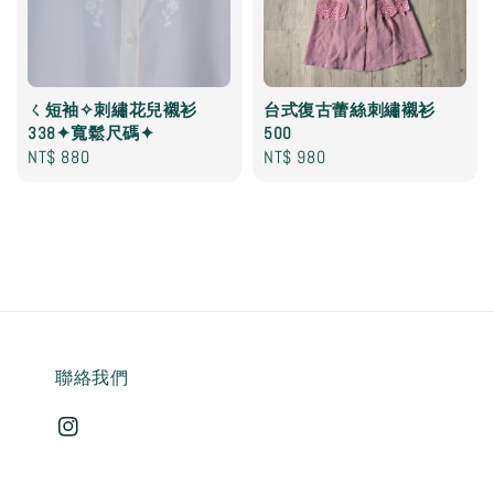
ㄑ短袖✧刺繡花兒襯衫
台式復古蕾絲刺繡襯衫
338✦寬鬆尺碼✦
500
Regular
NT$ 880
Regular
NT$ 980
price
price
聯絡我們