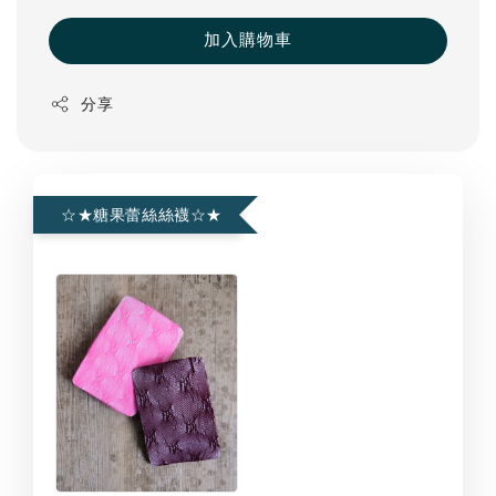
加入購物車
分享
☆★糖果蕾絲絲襪☆★