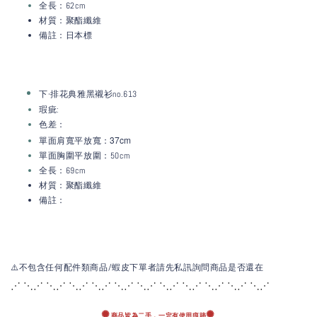
全長：62cm
材質：聚酯纖維
備註：日本標
下-排花典雅黑襯衫no.613
瑕疵:
色差：
：37c
m
單面肩寬平放寬
單面胸圍平放圍：50cm
全長：69cm
材質：聚酯纖維
備註：
⚠️不包含任何配件類商品/蝦皮下單者請先私訊詢問商品是否還在
⋰ ⋱⋰ ⋱⋰ ⋱⋰ ⋱⋰ ⋱⋰ ⋱⋰ ⋱⋰ ⋱
⋰ ⋱⋰ ⋱⋰ ⋱⋰
✺
✺
商品皆為二手，
一定有使用痕跡