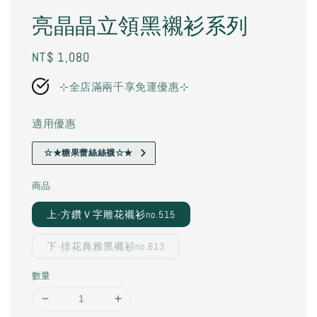
亮晶晶立領黑襯衫系列
Regular
NT$ 1,080
price
⊹全店滿兩千享免運優惠⊹
適用優惠
☆★糖果蕾絲絲襪☆★
商品
上-方鑽Ｖ字雕花襯衫no.515
下-排花典雅黑襯衫no.613
數量