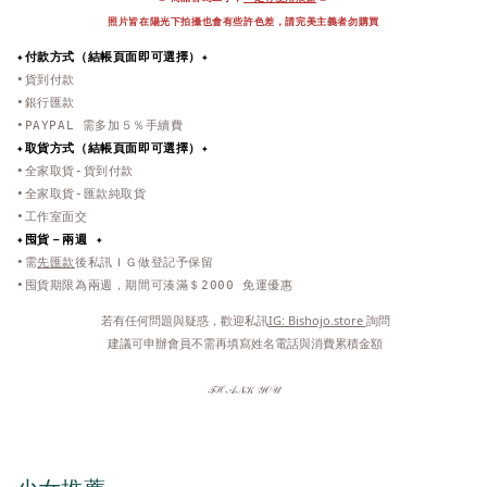
照片皆在陽光下拍攝也會有些許色差，
請完美主義者勿購買
✦付款方式（結帳頁面即可選擇）✦
•貨到付款
•銀行匯款
•PAYPAL 需多加５％手續費
✦取貨方式
（結帳頁面即可選擇）
✦
•全家取貨-貨到付款
•全家取貨-匯款純取貨
•工作室面交
✦
囤貨－兩週 ✦
•需
先匯款
後私訊ＩＧ做登記予保留
•囤貨期限為兩週，期間可湊滿＄2000 免運優惠
 若有任何問題與疑惑，歡迎私訊
IG: Bishojo.store 
詢問
 建議可申辦會員不需再填寫姓名電話與消費累積金額
𝒯ℋ𝒜𝒩𝒦 𝒴𝒪𝒰