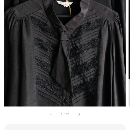
1
/
12