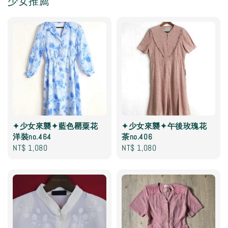
少女推薦
✦少女來襲✦藍色罌粟花
✦少女來襲✦午後玫瑰花
洋裝no.464
茶no.406
Regular
NT$ 1,080
Regular
NT$ 1,080
price
price