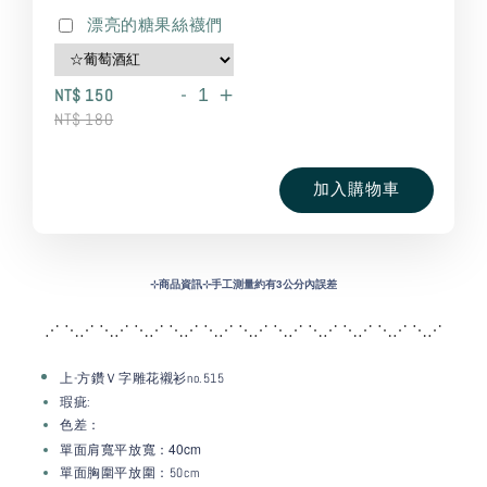
漂亮的糖果絲襪們
-
+
NT$ 150
NT$ 180
加入購物車
⊹
商品資訊⊹手工測量約有3公分內誤差
⋰ ⋱⋰ ⋱⋰ ⋱⋰ ⋱⋰ ⋱⋰ ⋱⋰ ⋱⋰ ⋱
⋰ ⋱⋰ ⋱⋰ ⋱⋰
上-方鑽Ｖ字雕花襯衫no.515
瑕疵:
色差：
：40c
m
單面肩寬平放寬
單面胸圍平放圍：50cm