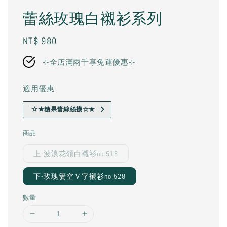
蕾絲玫瑰白襯衫系列
Regular
NT$ 980
price
⊹全店滿兩千享免運優惠⊹
適用優惠
☆★糖果蕾絲絲襪☆★
商品
上-波浪花領白襯衫no.518
下-玫瑰簍空Ｖ字襯衫no.528
數量