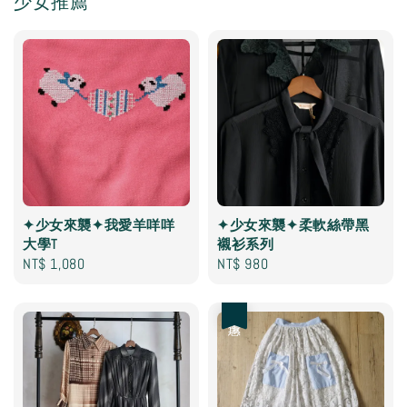
少女推薦
✦少女來襲✦我愛羊咩咩
✦少女來襲✦柔軟絲帶黑
大學T
襯衫系列
Regular
NT$ 1,080
Regular
NT$ 980
price
price
優惠