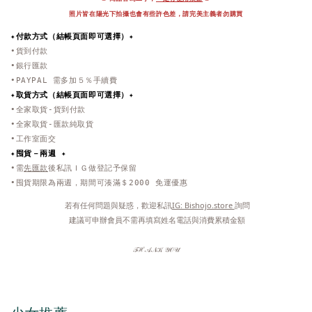
照片皆在陽光下拍攝也會有些許色差，
請完美主義者勿購買
✦付款方式（結帳頁面即可選擇）✦
•貨到付款
•銀行匯款
•PAYPAL 需多加５％手續費
✦取貨方式
（結帳頁面即可選擇）
✦
•全家取貨-貨到付款
•全家取貨-匯款純取貨
•工作室面交
✦
囤貨－兩週 ✦
•需
先匯款
後私訊ＩＧ做登記予保留
•囤貨期限為兩週，期間可湊滿＄2000 免運優惠
 若有任何問題與疑惑，歡迎私訊
IG: Bishojo.store 
詢問
 建議可申辦會員不需再填寫姓名電話與消費累積金額
𝒯ℋ𝒜𝒩𝒦 𝒴𝒪𝒰