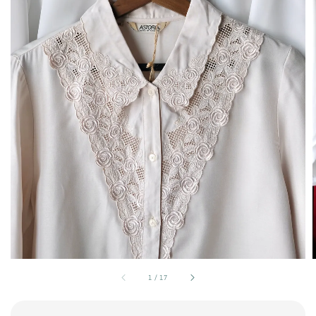
1
/
17