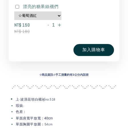
漂亮的糖果絲襪們
-
+
NT$ 150
NT$ 180
加入購物車
⊹
商品資訊⊹手工測量約有3公分內誤差
⋰ ⋱⋰ ⋱⋰ ⋱⋰ ⋱⋰ ⋱⋰ ⋱⋰ ⋱⋰ ⋱
⋰ ⋱⋰ ⋱⋰ ⋱⋰
上-波浪花領白襯衫no.518
瑕疵:
色差：
：40c
m
單面肩寬平放寬
單面胸圍平放圍：54cm