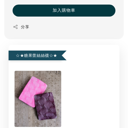
加入購物車
分享
☆★糖果蕾絲絲襪☆★