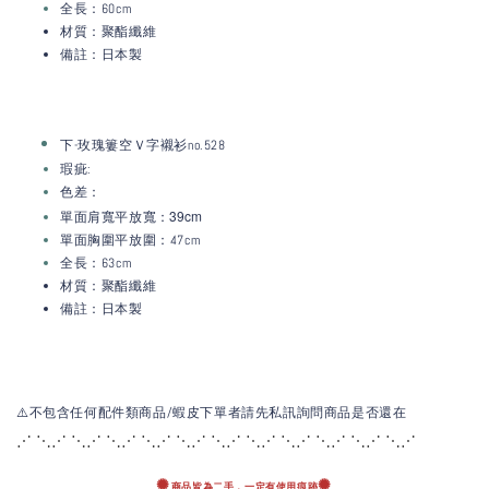
全長：60cm
材質：聚酯纖維
備註：日本製
下-玫瑰簍空Ｖ字襯衫no.528
瑕疵:
色差：
：39c
m
單面肩寬平放寬
單面胸圍平放圍：47cm
全長：63cm
材質：聚酯纖維
備註：日本製
⚠️不包含任何配件類商品/蝦皮下單者請先私訊詢問商品是否還在
⋰ ⋱⋰ ⋱⋰ ⋱⋰ ⋱⋰ ⋱⋰ ⋱⋰ ⋱⋰ ⋱
⋰ ⋱⋰ ⋱⋰ ⋱⋰
✺
✺
商品皆為二手，
一定有使用痕跡