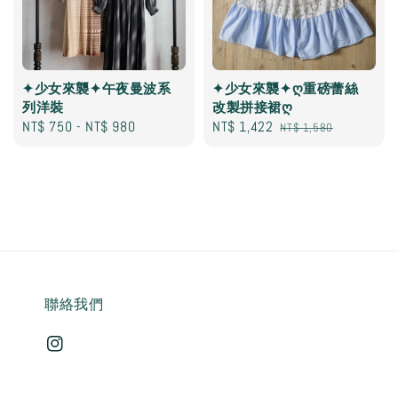
✦少女來襲✦午夜曼波系
✦少女來襲✦ღ重磅蕾絲
列洋裝
改製拼接裙ღ
Regular
NT$ 750
-
NT$ 980
Sale
NT$ 1,422
Regular
NT$ 1,580
price
price
price
聯絡我們