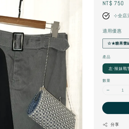
Regular
NT$ 750
price
⊹全店
適用優惠
☆★糖果蕾
產品
左-辣妹戰警
數量
分享