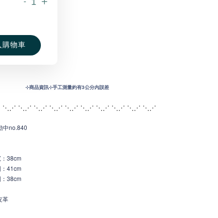
-
+
入購物車
⊹
商品資訊⊹手工測量約有3公分內誤差
 ⋱⋰ ⋱⋰ ⋱⋰ ⋱⋰ ⋱⋰ ⋱⋰ ⋱
⋰ ⋱⋰ ⋱⋰ ⋱⋰
中no.840
寬
：38c
m
：41cm
：38cm
皮革