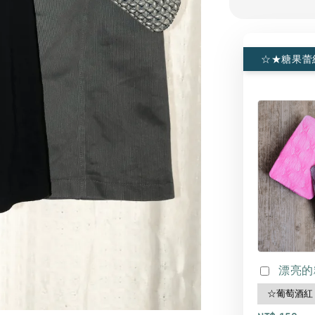
☆★糖果蕾
漂亮的