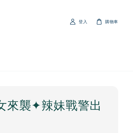
登入
購物車
女來襲✦辣妹戰警出