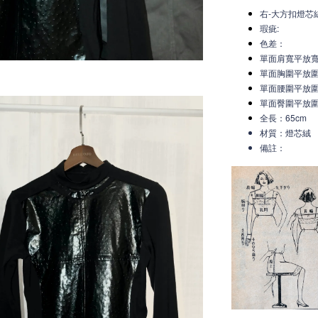
右-大方扣燈芯絨
瑕疵:
色差：
單面肩寬平放
單面胸圍平放圍
單面腰圍平放圍
單面臀圍平放圍
全長：65cm
材質：燈芯絨
備註：