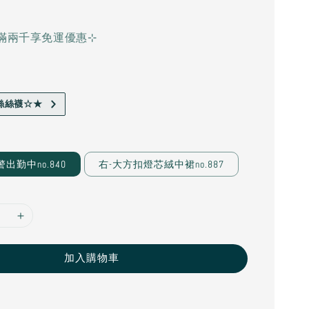
滿兩千享免運優惠⊹
絲絲襪☆★
出勤中no.840
右-大方扣燈芯絨中裙no.887
加入購物車