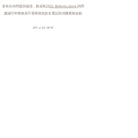
 若有任何問題與疑惑，歡迎私訊
IG: Bishojo.store 
詢問
 建議可申辦會員不需再填寫姓名電話與消費累積金額
𝒯ℋ𝒜𝒩𝒦 𝒴𝒪𝒰