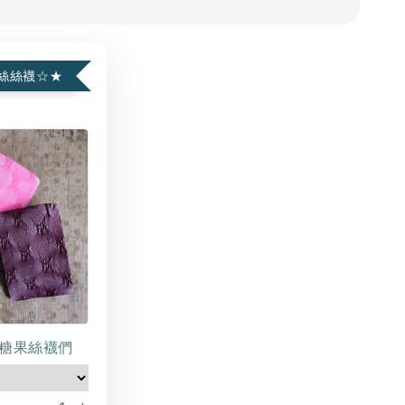
絲絲襪☆★
糖果絲襪們