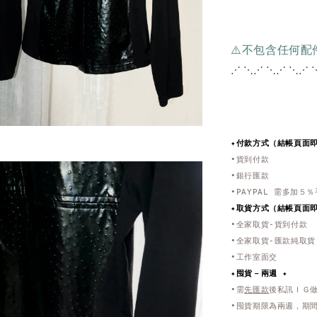
⚠️不包含任何
⋰ ⋱⋰ ⋱⋰ ⋱⋰ 
✦付款方式（結帳頁面
•貨到付款
•銀行匯款
•PAYPAL 需多加５
✦取貨方式
（結帳頁面
•全家取貨-貨到付款
•全家取貨-匯款純取貨
•工作室面交
✦
囤貨－兩週 ✦
•需
先匯款
後私訊ＩＧ
•囤貨期限為兩週，期間