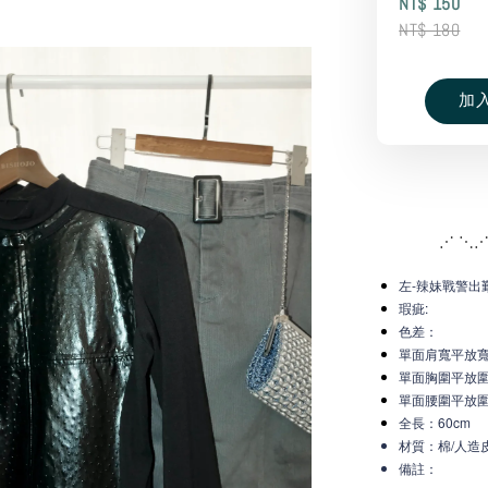
NT$ 150
NT$ 180
加
⋰ ⋱⋰
左-辣妹戰警出勤
瑕疵:
色差：
單面肩寬平放
單面胸圍平放圍
單面腰圍平放圍
全長：60cm
材質：棉/人造
備註：