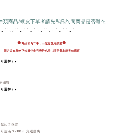
配件類商品/蝦皮下單者請先私訊詢問商品是否還在
⋱⋰ ⋱⋰ ⋱⋰ ⋱⋰ ⋱
⋰ ⋱⋰ ⋱⋰ ⋱⋰
✺
✺
商品皆為二手，
一定有使用痕跡
照片皆在陽光下拍攝也會有些許色差，
請完美主義者勿購買
即可選擇）✦
％手續費
即可選擇）
✦
做登記予保留
可湊滿＄2000 免運優惠