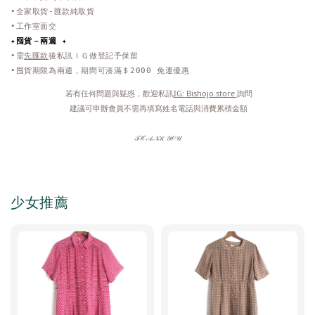
•全家取貨-匯款純取貨
•工作室面交
✦
囤貨－兩週 ✦
•需
先匯款
後私訊ＩＧ做登記予保留
•囤貨期限為兩週，期間可湊滿＄2000 免運優惠
 若有任何問題與疑惑，歡迎私訊
IG: Bishojo.store 
詢問
 建議可申辦會員不需再填寫姓名電話與消費累積金額
𝒯ℋ𝒜𝒩𝒦 𝒴𝒪𝒰
少女推薦