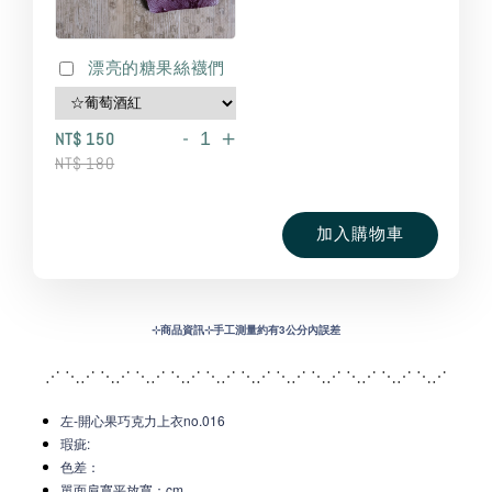
漂亮的糖果絲襪們
-
+
NT$ 150
NT$ 180
加入購物車
⊹
商品資訊⊹手工測量約有3公分內誤差
⋰ ⋱⋰ ⋱⋰ ⋱⋰ ⋱⋰ ⋱⋰ ⋱⋰ ⋱⋰ ⋱
⋰ ⋱⋰ ⋱⋰ ⋱⋰
左-開心果巧克力上衣no.016
瑕疵:
色差：
單面肩寬平放寬：
c
m