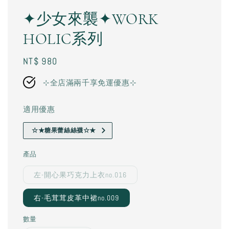
✦少女來襲✦WORK
HOLIC系列
Regular
NT$ 980
price
⊹全店滿兩千享免運優惠⊹
適用優惠
☆★糖果蕾絲絲襪☆★
產品
左-開心果巧克力上衣no.016
右-毛茸茸皮革中裙no.009
數量