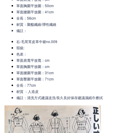
單面胸圍平放圍：50cm
單面腰圍平放圍：41cm
全長：56cm
材質：聚酯纖維/彈性纖維
備註：
右-毛茸茸皮革中裙no.009
瑕疵:
色差：
單面肩寬平放寬
：c
m
單面胸圍平放圍：cm
單面腰圍平放圍：31cm
單面臀圍平放圍：71cm
全長：77cm
材質 ：人造皮
備註：清洗方式建議送洗/長久良好保存建議濕紙巾擦拭