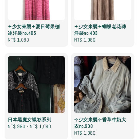
✦少女來襲✦夏日莓果刨
✦少女來襲✦蝴蝶老花磚
冰洋裝no.405
洋裝no.403
Regular
NT$ 1,080
Regular
NT$ 1,080
price
price
日本黑魔女襯衫系列
⊹少女來襲⊹香草牛奶大
Regular
NT$ 980
-
NT$ 1,080
衣no.938
Regular
NT$ 1,380
price