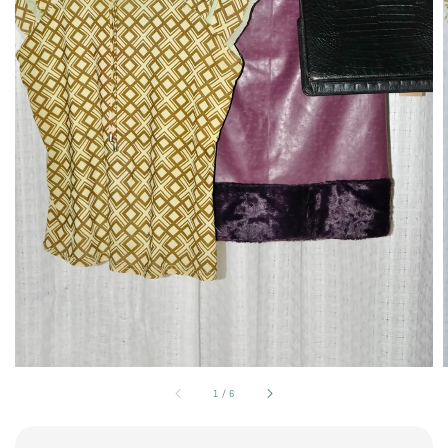
1
/
6