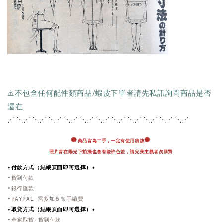
⚠️不包含任何配件類商品/蝦皮下單者請先私訊詢問商品是否
還在
⋰ ⋱⋰ ⋱⋰ ⋱⋰ ⋱⋰ ⋱⋰ ⋱⋰ ⋱⋰ ⋱
⋰ ⋱⋰ ⋱⋰ ⋱⋰
✺
✺
商品皆為二手，
一定有使用痕跡
照片皆在陽光下拍攝也會有些許色差，
請完美主義者勿購買
✦付款方式（結帳頁面即可選擇）✦
•貨到付款
•銀行匯款
•PAYPAL 需多加５％手續費
✦取貨方式
（結帳頁面即可選擇）
✦
•全家取貨-貨到付款