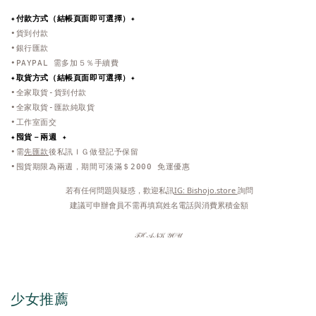
✦付款方式（結帳頁面即可選擇）✦
•貨到付款
•銀行匯款
•PAYPAL 需多加５％手續費
✦取貨方式
（結帳頁面即可選擇）
✦
•全家取貨-貨到付款
•全家取貨-匯款純取貨
•工作室面交
✦
囤貨－兩週 ✦
•需
先匯款
後私訊ＩＧ做登記予保留
•囤貨期限為兩週，期間可湊滿＄2000 免運優惠
 若有任何問題與疑惑，歡迎私訊
IG: Bishojo.store 
詢問
 建議可申辦會員不需再填寫姓名電話與消費累積金額
𝒯ℋ𝒜𝒩𝒦 𝒴𝒪𝒰
少女推薦