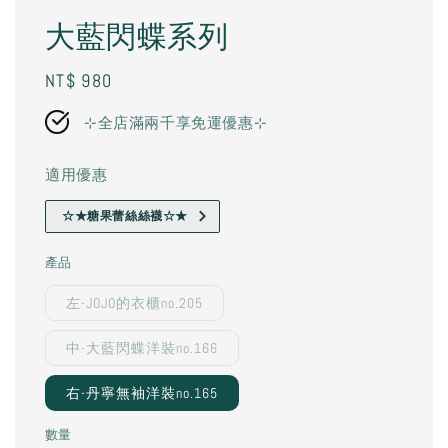
大藍閃蝶系列
Regular
NT$ 980
price
⊹全店滿兩千享免運優惠⊹
適用優惠
☆★糖果蕾絲絲襪☆★
產品
左-JOJO的衣櫃no.205
中-大藍閃蝶洋裝no.166
右-丹寧無袖洋裝no.165
數量