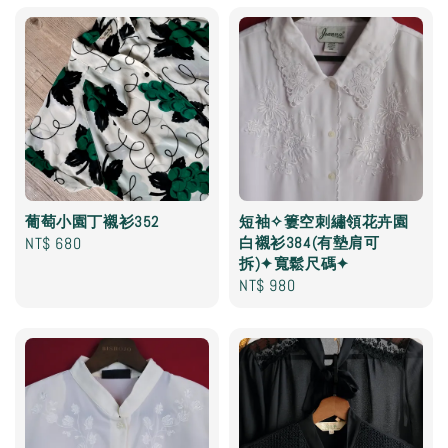
葡萄小園丁襯衫352
短袖✧簍空刺繡領花卉園
Regular
NT$ 680
白襯衫384(有墊肩可
拆)✦寬鬆尺碼✦
price
Regular
NT$ 980
price