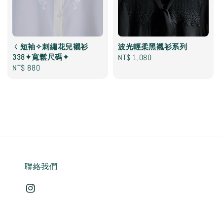
ㄑ短袖✧刺繡花兒襯衫
波光輕柔黑襯衫系列
338✦寬鬆尺碼✦
Regular
NT$ 1,080
Regular
NT$ 880
price
price
聯絡我們