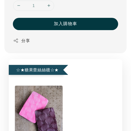
加入購物車
分享
☆★糖果蕾絲絲襪☆★