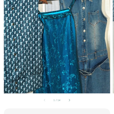
1
/
14