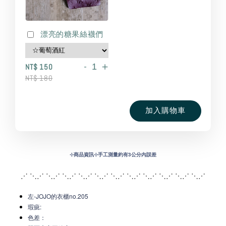
漂亮的糖果絲襪們
-
+
NT$ 150
NT$ 180
加入購物車
⊹
商品資訊⊹手工測量約有3公分內誤差
⋰ ⋱⋰ ⋱⋰ ⋱⋰ ⋱⋰ ⋱⋰ ⋱⋰ ⋱⋰ ⋱
⋰ ⋱⋰ ⋱⋰ ⋱⋰
左-JOJO的衣櫃no.205
瑕疵:
色差：