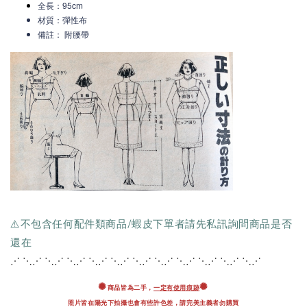
全長：95cm
材質：彈性布
備註： 附腰帶
⚠️不包含任何配件類商品/蝦皮下單者請先私訊詢問商品是否
還在
⋰ ⋱⋰ ⋱⋰ ⋱⋰ ⋱⋰ ⋱⋰ ⋱⋰ ⋱⋰ ⋱
⋰ ⋱⋰ ⋱⋰ ⋱⋰
✺
✺
商品皆為二手，
一定有使用痕跡
照片皆在陽光下拍攝也會有些許色差，
請完美主義者勿購買