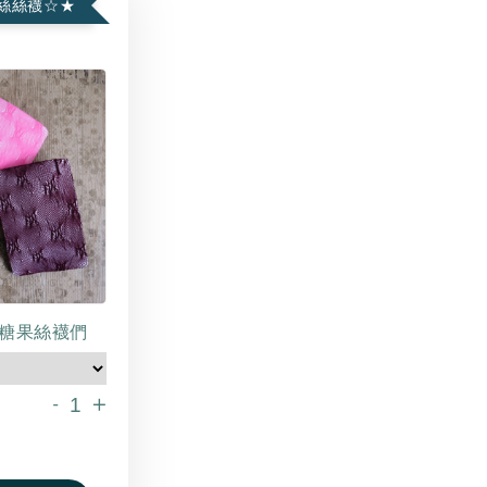
絲絲襪☆★
糖果絲襪們
-
+