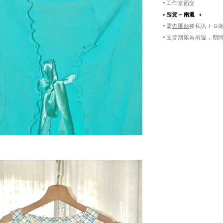
•工作室面交
✦
囤貨－兩週 ✦
•需
先匯款
後私訊ＩＧ
•囤貨期限為兩週，期間