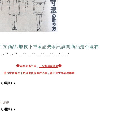
配件類商品/蝦皮下單者請先私訊詢問商品是否還在
⋱⋰ ⋱⋰ ⋱⋰ ⋱⋰ ⋱
⋰ ⋱⋰ ⋱⋰ ⋱⋰
✺
✺
商品皆為二手，
一定有使用痕跡
照片皆在陽光下拍攝也會有些許色差，
請完美主義者勿購買
即可選擇）✦
％手續費
即可選擇）
✦