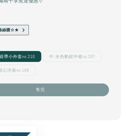
滿兩千享免運優惠⊹
絲絲襪☆★
緞帶小外套no.210
中-水色豹紋中裙no.207
心洋裝no.168
售完