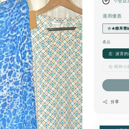
⊹全店
適用優惠
☆★糖果蕾
產品
左- 波音的
右-昭和小甜
分享