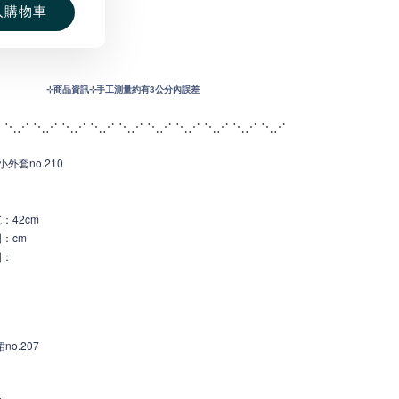
入購物車
⊹
商品資訊⊹手工測量約有3公分內誤差
 ⋱⋰ ⋱⋰ ⋱⋰ ⋱⋰ ⋱⋰ ⋱⋰ ⋱
⋰ ⋱⋰ ⋱⋰ ⋱⋰
外套no.210
寬
：42c
m
：cm
圍：
o.207