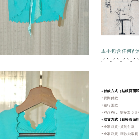
⚠️不包含任何
⋰ ⋱⋰ ⋱⋰ ⋱⋰ 
✦付款方式（結帳頁面
•貨到付款
•銀行匯款
•PAYPAL 需多加５
✦取貨方式
（結帳頁面
•全家取貨-貨到付款
•全家取貨-匯款純取貨