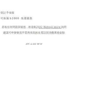
做登記予保留
可湊滿＄2000 免運優惠
 若有任何問題與疑惑，歡迎私訊
IG: Bishojo.store 
詢問
 建議可申辦會員不需再填寫姓名電話與消費累積金額
𝒯ℋ𝒜𝒩𝒦 𝒴𝒪𝒰