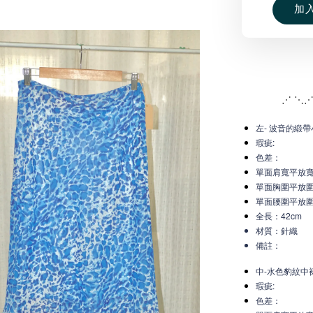
加
⋰ ⋱⋰
左- 波音的緞帶小
瑕疵:
色差：
單面肩寬平放
單面胸圍平放圍
單面腰圍平放
全長：42cm
材質：針織
備註：
中-水色豹紋中裙n
瑕疵:
色差：