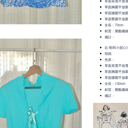
單面肩寬平放
單面胸圍平放圍
單面腰圍平放圍
單面臀圍平放圍
全長：70cm
材質：聚酯纖
備註：
右-昭和小甜心洋
瑕疵:
色差：
單面肩寬平放
單面胸圍平放圍
單面腰圍平放圍
全長：130cm
材質：聚酯纖
備註：