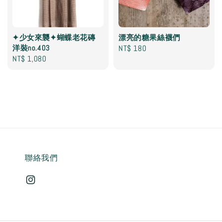
✦少女來襲✦蝴蝶老花磚
漂亮的糖果絲襪們
洋裝no.403
Regular
NT$ 180
Regular
NT$ 1,080
price
price
聯絡我們