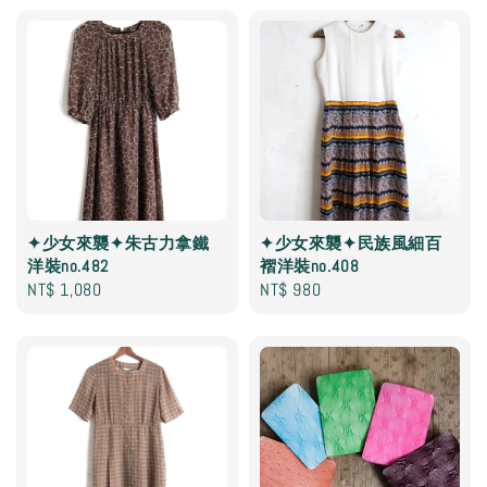
✦少女來襲✦朱古力拿鐵
✦少女來襲✦民族風細百
洋裝no.482
褶洋裝no.408
Regular
NT$ 1,080
Regular
NT$ 980
price
price