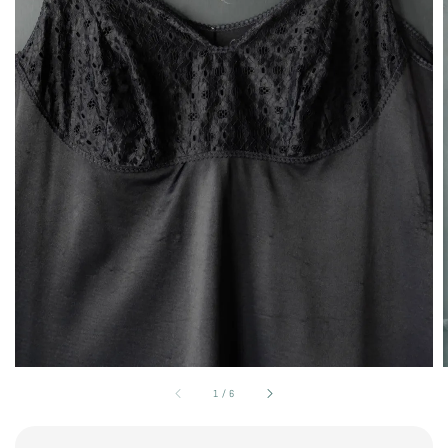
1
/
6