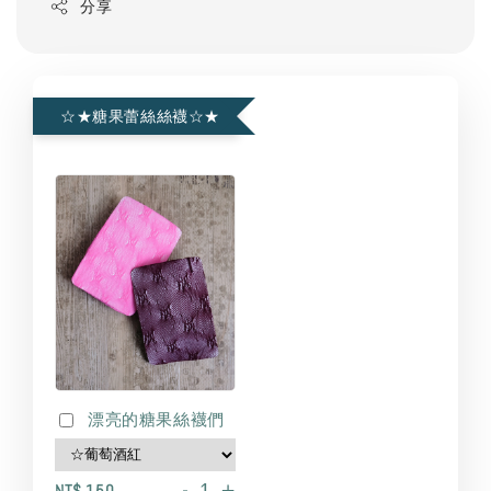
分享
☆★糖果蕾絲絲襪☆★
漂亮的糖果絲襪們
-
+
NT$ 150