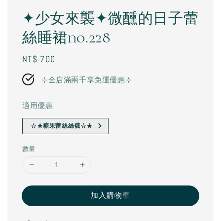
✦少女來襲✦微醺的日子蕾
絲睡裙no.228
Regular
NT$ 700
price
⊹全店滿兩千享免運優惠⊹
適用優惠
☆★糖果蕾絲絲襪☆★
數量
加入購物車