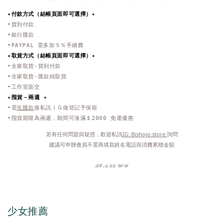
✦付款方式（結帳頁面即可選擇）✦
•貨到付款
•銀行匯款
•PAYPAL 需多加５％手續費
✦取貨方式
（結帳頁面即可選擇）
✦
•全家取貨-貨到付款
•全家取貨-匯款純取貨
•工作室面交
✦
囤貨－兩週 ✦
•需
先匯款
後私訊ＩＧ做登記予保留
•囤貨期限為兩週，期間可湊滿＄2000 免運優惠
 若有任何問題與疑惑，歡迎私訊
IG: Bishojo.store 
詢問
 建議可申辦會員不需再填寫姓名電話與消費累積金額
𝒯ℋ𝒜𝒩𝒦 𝒴𝒪𝒰
少女推薦