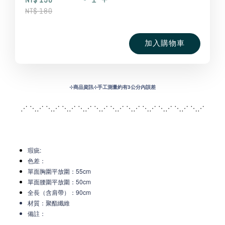
NT$ 180
加入購物車
⊹
商品資訊⊹手工測量約有3公分內誤差
⋰ ⋱⋰ ⋱⋰ ⋱⋰ ⋱⋰ ⋱⋰ ⋱⋰ ⋱⋰ ⋱
⋰ ⋱⋰ ⋱⋰ ⋱⋰
瑕疵:
色差：
單面胸圍平放圍：55cm
單面腰圍平放圍：50cm
全長（含肩帶）：90cm
材質：聚酯纖維
備註：