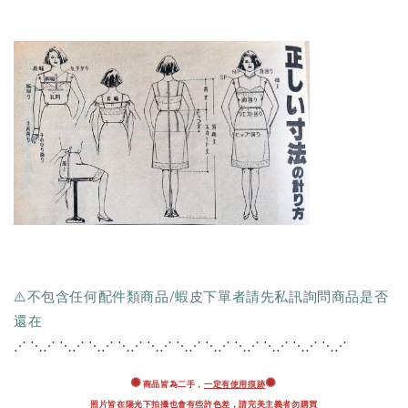
⚠️不包含任何配件類商品/蝦皮下單者請先私訊詢問商品是否
還在
⋰ ⋱⋰ ⋱⋰ ⋱⋰ ⋱⋰ ⋱⋰ ⋱⋰ ⋱⋰ ⋱
⋰ ⋱⋰ ⋱⋰ ⋱⋰
✺
✺
商品皆為二手，
一定有使用痕跡
照片皆在陽光下拍攝也會有些許色差，
請完美主義者勿購買