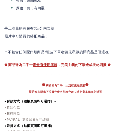
材質
：
薄，有內襯
厚度
手工測量約莫會有3公分內誤差
照片中可購買的搭配商品：
⚠️不包含任何配件類商品/蝦皮下單者請先私訊詢問商品是否還在
❁ 商品皆為二手一
定會有使用痕跡
，完美主義勿下單造成彼此困擾!❁
____________________
____________________________
✺
✺
商品皆為二手，
一定有使用痕跡
照片皆在陽光下拍攝也會有些許色差，
請完美主義者勿購買
✦付款方式（結帳頁面即可選擇）✦
•貨到付款
•銀行匯款
•PAYPAL 需多加５％手續費
✦取貨方式
（結帳頁面即可選擇）
✦