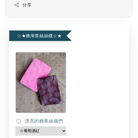
分享
☆★糖果蕾絲絲襪☆★
漂亮的糖果絲襪們