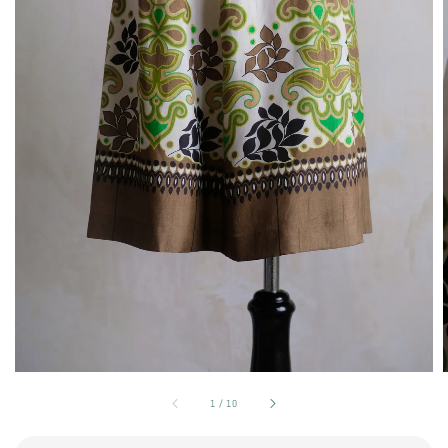
1
/
10