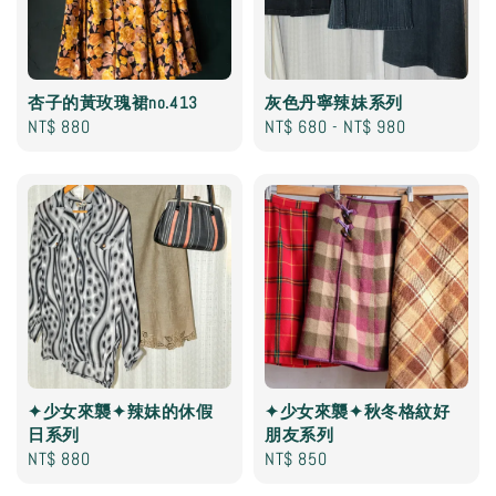
杏子的黃玫瑰裙no.413
灰色丹寧辣妹系列
Regular
NT$ 880
Regular
NT$ 680
-
NT$ 980
price
price
✦少女來襲✦辣妹的休假
✦少女來襲✦秋冬格紋好
日系列
朋友系列
Regular
NT$ 880
Regular
NT$ 850
price
price