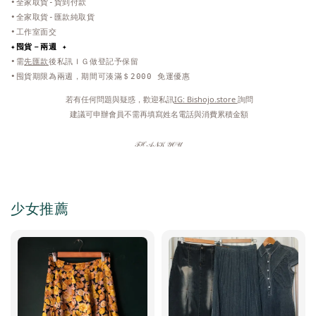
•全家取貨-貨到付款
•全家取貨-匯款純取貨
•工作室面交
✦
囤貨－兩週 ✦
•需
先匯款
後私訊ＩＧ做登記予保留
•囤貨期限為兩週，期間可湊滿＄2000 免運優惠
 若有任何問題與疑惑，歡迎私訊
IG: Bishojo.store 
詢問
 建議可申辦會員不需再填寫姓名電話與消費累積金額
𝒯ℋ𝒜𝒩𝒦 𝒴𝒪𝒰
少女推薦