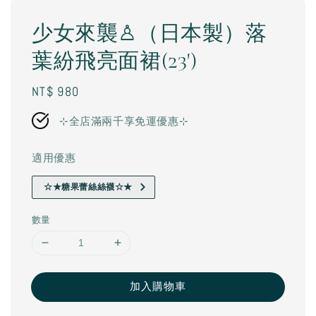
少女來襲♙（日本製）落
葉紛飛亮面裙(23')
Regular
NT$ 980
price
⊹全店滿兩千享免運優惠⊹
適用優惠
☆★糖果蕾絲絲襪☆★
數量
加入購物車