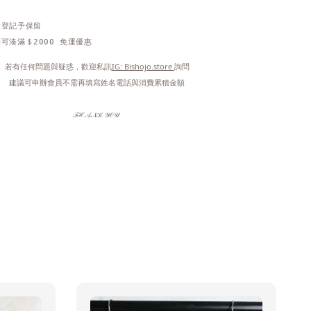
做登記予保留
可湊滿＄2000 免運優惠
 若有任何問題與疑惑，歡迎私訊
IG: Bishojo.store 
詢問
 建議可申辦會員不需再填寫姓名電話與消費累積金額
𝒯ℋ𝒜𝒩𝒦 𝒴𝒪𝒰