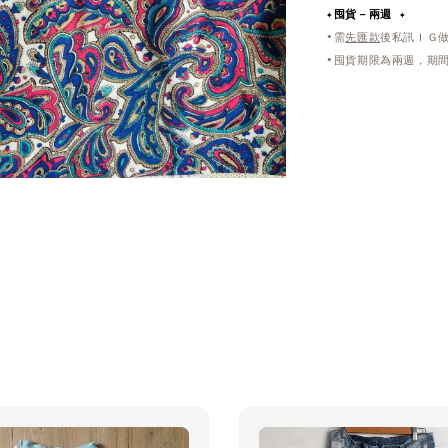
✦
囤貨－兩週 ✦
•需
先匯款
後私訊ＩＧ
•囤貨期限為兩週，期間