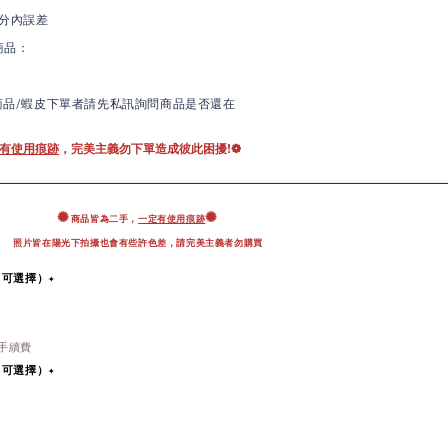
分內誤差
商品：
商品/蝦皮下單者請先私訊詢問商品是否還在
有使用痕跡
，完美主義勿下單造成彼此困擾!❁
_______
___________________________________________
✺
✺
商品皆為二手，
一定有使用痕跡
照片皆在陽光下拍攝也會有些許色差，
請完美主義者勿購買
即可選擇）✦
％手續費
即可選擇）
✦