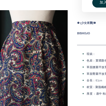
加
✺ ʅ少
女
來
襲ʃ✺
BISHOJO
_________________
瑕疵：
色差：實體顏
單面腰圍平放
單面臀圍
平放寬
全長：61cm
：聚脂纖
材質
：適中 有
厚度