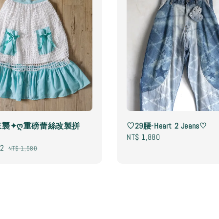
來襲✦ღ重磅蕾絲改製拼
♡29腰-Heart 2 Jeans♡
Regular
NT$ 1,880
22
Regular
price
NT$ 1,580
price