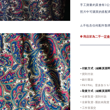
手工測量約莫會有3公
照片中可購買的搭配
⚠️不包含任何配件類
❁ 商品皆為二手一
定會
_____________
✦付款方式（結帳頁面
•貨到付款
•銀行匯款
•PAYPAL 需多加５
✦取貨方式
（結帳頁面
•全家取貨-貨到付款
•全家取貨-匯款純取貨
•工作室面交