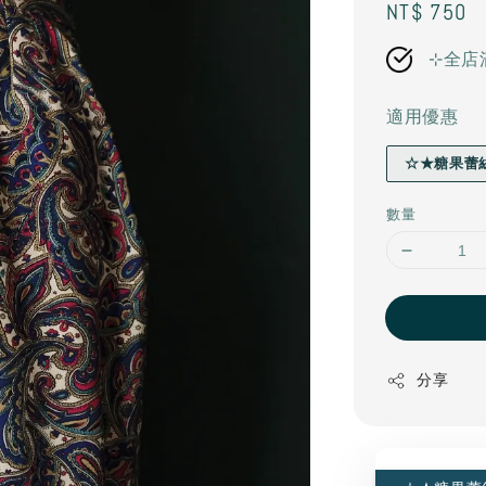
Regular
NT$ 750
price
⊹全店
適用優惠
☆★糖果蕾
數量
分享