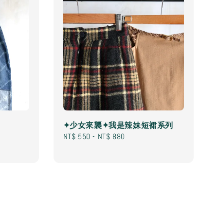
✦少女來襲✦我是辣妹短裙系列
Regular
NT$ 550
-
NT$ 880
price