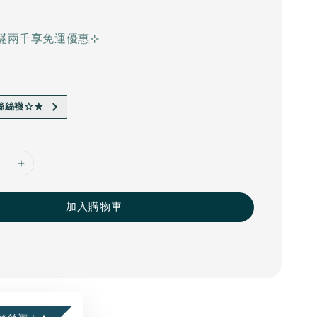
滿兩千享免運優惠⊹
絲絲襪☆★
加入購物車