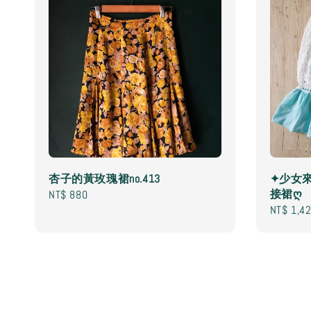
杏子的黃玫瑰裙no.413
✦少女
接裙ღ
Regular
NT$ 880
Sale
NT$ 1,4
price
price