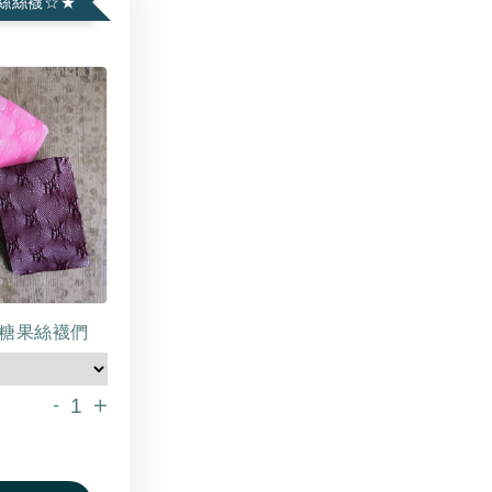
絲絲襪☆★
糖果絲襪們
-
+