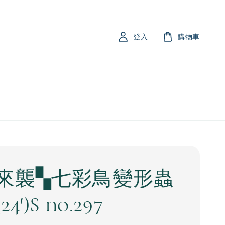
登入
購物車
來襲▚七彩鳥變形蟲
4')S no.297