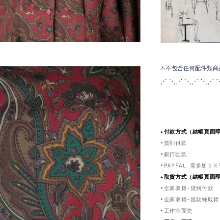
⚠️不包含任何配件類
⋰ ⋱⋰ ⋱⋰ ⋱⋰ 
✦付款方式（結帳頁面
•貨到付款
•銀行匯款
•PAYPAL 需多加５
✦取貨方式
（結帳頁面
•全家取貨-貨到付款
•全家取貨-匯款純取貨
•工作室面交