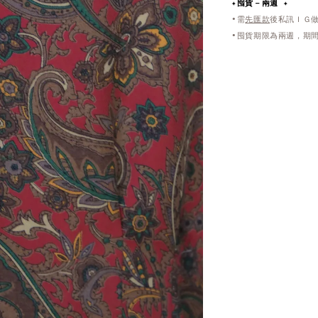
✦
囤貨－兩週 ✦
•需
先匯款
後私訊ＩＧ
•囤貨期限為兩週，期間