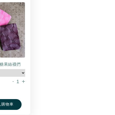
糖果絲襪們
-
+
入購物車