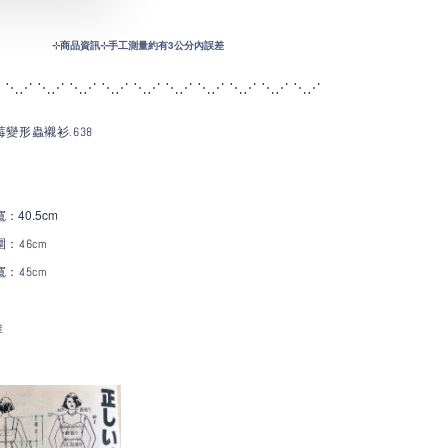
⊹
商品資訊⊹手工測量約有3公分內誤差
 ⋱⋰ ⋱⋰ ⋱⋰ ⋱⋰ ⋱⋰ ⋱⋰ ⋱
⋰ ⋱⋰ ⋱⋰ ⋱⋰
變形蟲襯衫.638
：40.5c
m
寬
：46cm
寬
：45cm
維