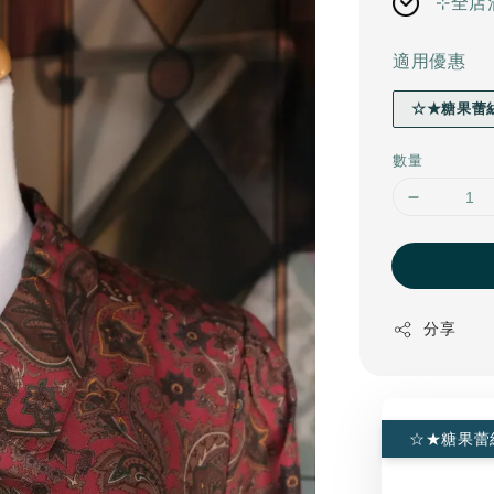
⊹全店
適用優惠
☆★糖果蕾
數量
分享
☆★糖果蕾