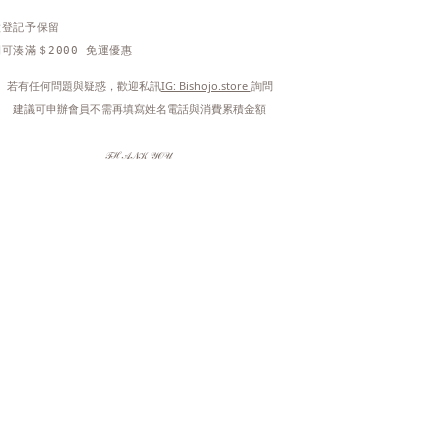
做登記予保留
可湊滿＄2000 免運優惠
 若有任何問題與疑惑，歡迎私訊
IG: Bishojo.store 
詢問
 建議可申辦會員不需再填寫姓名電話與消費累積金額
𝒯ℋ𝒜𝒩𝒦 𝒴𝒪𝒰