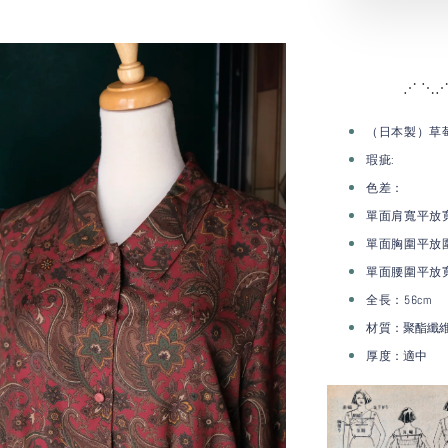
⋰ ⋱⋰
（日本製）草莓
瑕疵:
色差：
單面肩寬平放
單面胸圍平放圍
單面腰圍平放
全長：56cm
：聚酯纖
材質
：適中
厚度