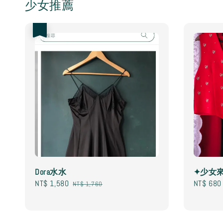
少女推薦
優惠
Dora水水
✦少女
Sale
NT$ 1,580
Regular
Regular
NT$ 680
NT$ 1,760
price
price
price