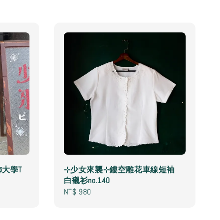
大學T
⊹少女來襲⊹鏤空雕花車線短袖
白襯衫no.140
Regular
NT$ 980
price