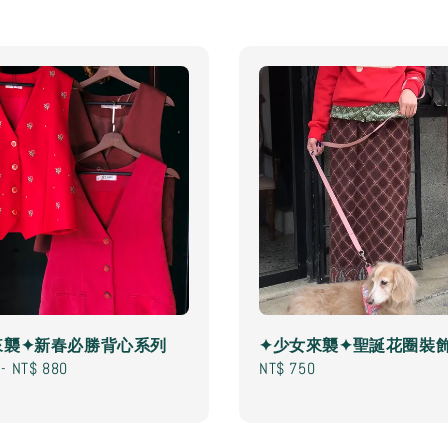
來襲✦新春必勝背心系列
✦少女來襲✦聖誕花圈裝飾
-
NT$ 880
Regular
NT$ 750
price