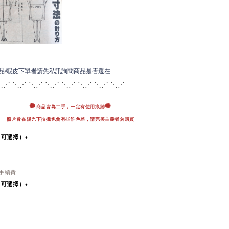
商品/蝦皮下單者請先私訊詢問商品是否還在
⋱⋰ ⋱⋰ ⋱⋰ ⋱⋰ ⋱
⋰ ⋱⋰ ⋱⋰ ⋱⋰
✺
✺
商品皆為二手，
一定有使用痕跡
照片皆在陽光下拍攝也會有些許色差，
請完美主義者勿購買
即可選擇）✦
％手續費
即可選擇）
✦