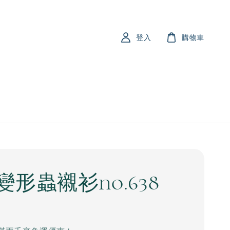
登入
購物車
變形蟲襯衫no.638