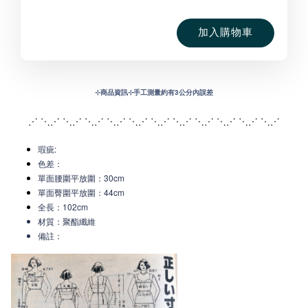
加入購物車
⊹
商品資訊⊹手工測量約有3公分內誤差
⋰ ⋱⋰ ⋱⋰ ⋱⋰ ⋱⋰ ⋱⋰ ⋱⋰ ⋱⋰ ⋱
⋰ ⋱⋰ ⋱⋰ ⋱⋰
瑕疵:
色差：
單面腰圍平放圍：30cm
單面臀圍平放圍：44cm
全長：102cm
材質：聚酯纖維
備註：