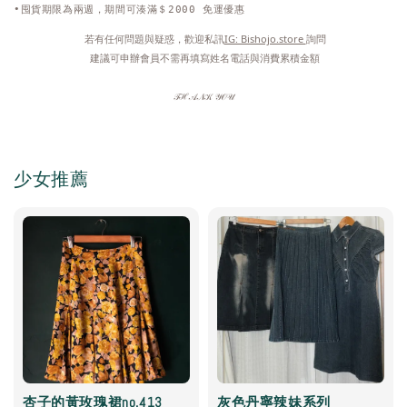
•囤貨期限為兩週，期間可湊滿＄2000 免運優惠
 若有任何問題與疑惑，歡迎私訊
IG: Bishojo.store 
詢問
 建議可申辦會員不需再填寫姓名電話與消費累積金額
𝒯ℋ𝒜𝒩𝒦 𝒴𝒪𝒰
少女推薦
杏子的黃玫瑰裙no.413
灰色丹寧辣妹系列