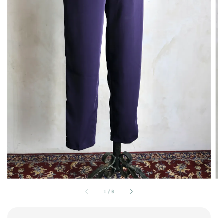
1
/
6