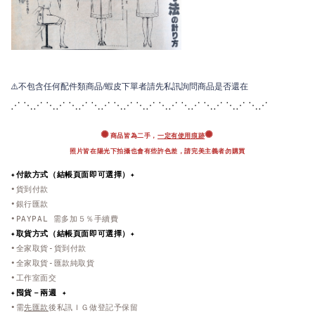
⚠️不包含任何配件類商品/蝦皮下單者請先私訊詢問商品是否還在
⋰ ⋱⋰ ⋱⋰ ⋱⋰ ⋱⋰ ⋱⋰ ⋱⋰ ⋱⋰ ⋱
⋰ ⋱⋰ ⋱⋰ ⋱⋰
✺
✺
商品皆為二手，
一定有使用痕跡
照片皆在陽光下拍攝也會有些許色差，
請完美主義者勿購買
✦付款方式（結帳頁面即可選擇）✦
•貨到付款
•銀行匯款
•PAYPAL 需多加５％手續費
✦取貨方式
（結帳頁面即可選擇）
✦
•全家取貨-貨到付款
•全家取貨-匯款純取貨
•工作室面交
✦
囤貨－兩週 ✦
•需
先匯款
後私訊ＩＧ做登記予保留