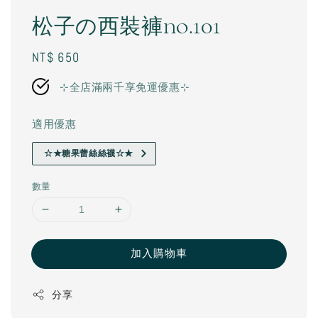
松子の西裝褲no.101
Regular
NT$ 650
price
⊹全店滿兩千享免運優惠⊹
適用優惠
☆★糖果蕾絲絲襪☆★
數量
加入購物車
分享