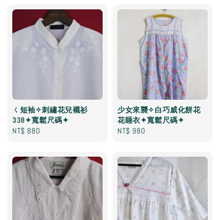
ㄑ短袖✧刺繡花兒襯衫
少女來襲✧白巧威化餅花
338✦寬鬆尺碼✦
花睡衣✦寬鬆尺碼✦
Regular
NT$ 880
Regular
NT$ 980
price
price