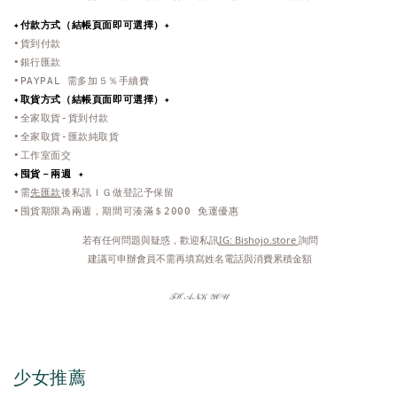
✦付款方式（結帳頁面即可選擇）✦
•貨到付款
•銀行匯款
•PAYPAL 需多加５％手續費
✦取貨方式
（結帳頁面即可選擇）
✦
•全家取貨-貨到付款
•全家取貨-匯款純取貨
•工作室面交
✦
囤貨－兩週 ✦
•需
先匯款
後私訊ＩＧ做登記予保留
•囤貨期限為兩週，期間可湊滿＄2000 免運優惠
 若有任何問題與疑惑，歡迎私訊
IG: Bishojo.store 
詢問
 建議可申辦會員不需再填寫姓名電話與消費累積金額
𝒯ℋ𝒜𝒩𝒦 𝒴𝒪𝒰
少女推薦