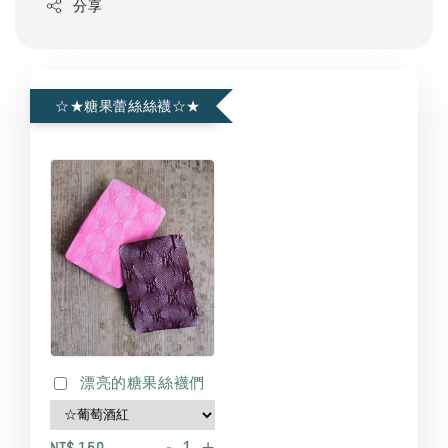
分享
☆★糖果蕾絲絲襪☆★
漂亮的糖果絲襪們
-
+
NT$ 150