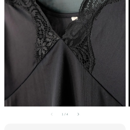
1
/
4