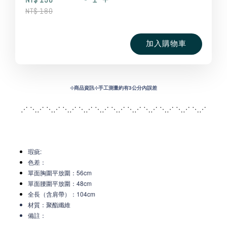
NT$ 180
加入購物車
⊹
商品資訊⊹手工測量約有3公分內誤差
⋰ ⋱⋰ ⋱⋰ ⋱⋰ ⋱⋰ ⋱⋰ ⋱⋰ ⋱⋰ ⋱
⋰ ⋱⋰ ⋱⋰ ⋱⋰
瑕疵:
色差：
單面胸圍平放圍：56cm
單面腰圍平放圍：48cm
全長（含肩帶）：104cm
材質：聚酯纖維
備註：