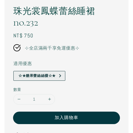
珠光裳鳳蝶蕾絲睡裙
no.232
Regular
NT$ 750
price
⊹全店滿兩千享免運優惠⊹
適用優惠
☆★糖果蕾絲絲襪☆★
數量
加入購物車