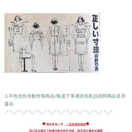
⚠️不包含任何配件類商品/蝦皮下單者請先私訊詢問商品是否
還在
⋰ ⋱⋰ ⋱⋰ ⋱⋰ ⋱⋰ ⋱⋰ ⋱⋰ ⋱⋰ ⋱
⋰ ⋱⋰ ⋱⋰ ⋱⋰
✺
✺
商品皆為二手，
一定有使用痕跡
照片皆在陽光下拍攝也會有些許色差，
請完美主義者勿購買