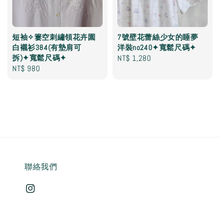
短袖✧簍空刺繡領花卉園
7號壁花蕾絲少女的睡夢
白襯衫384(有墊肩可
洋裝no240✦寬鬆尺碼✦
拆)✦寬鬆尺碼✦
Regular
NT$ 1,280
Regular
NT$ 980
price
price
聯絡我們