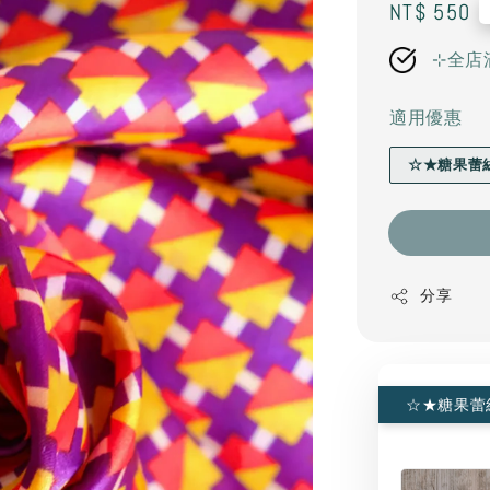
Regular
NT$ 550
price
⊹全店
適用優惠
☆★糖果蕾
分享
☆★糖果蕾