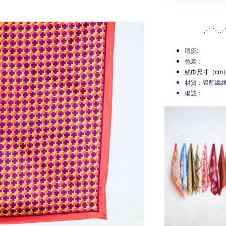
⋰ ⋱⋰
瑕疵:
色差：
絲巾尺寸（cm）
材質：聚酯纖
備註：