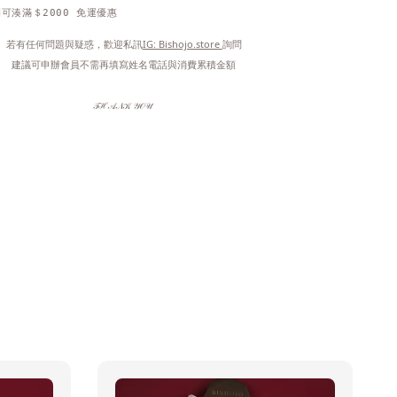
可湊滿＄2000 免運優惠
 若有任何問題與疑惑，歡迎私訊
IG: Bishojo.store 
詢問
 建議可申辦會員不需再填寫姓名電話與消費累積金額
𝒯ℋ𝒜𝒩𝒦 𝒴𝒪𝒰