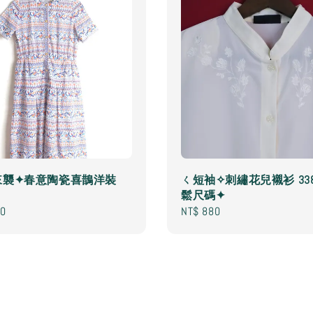
來襲✦春意陶瓷喜鵲洋裝
ㄑ短袖✧刺繡花兒襯衫 33
鬆尺碼✦
80
Regular
NT$ 880
price