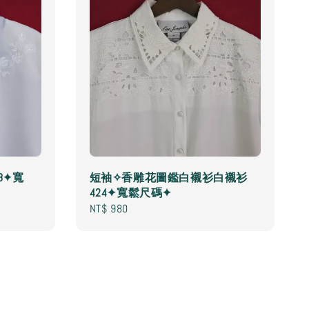
8✦寬
短袖✧香雕花圖鑑白襯衫白襯衫
424✦寬鬆尺碼✦
Regular
NT$ 980
price