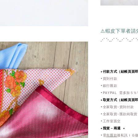
⚠️蝦皮下單者
⋰ ⋱⋰ ⋱⋰ ⋱⋰ 
✦付款方式（結帳頁面
•貨到付款
•銀行匯款
•PAYPAL 需多加５
✦取貨方式
（結帳頁面
•全家取貨-貨到付款
•全家取貨-匯款純取貨
•工作室面交
✦
囤貨－兩週 ✦
•需
先匯款
後私訊ＩＧ