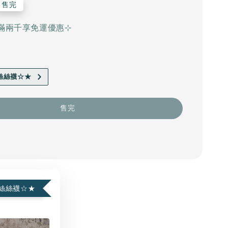
售完
滿兩千享免運優惠⊹
絲絲襪☆★
售完
絲絲襪☆★