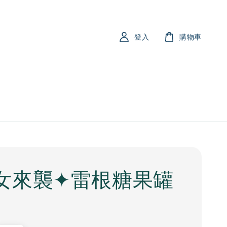
登入
購物車
女來襲✦雷根糖果罐