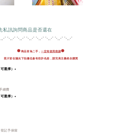
請先私訊詢問商品是否還在
⋱⋰ ⋱⋰ ⋱⋰ ⋱⋰ ⋱
⋰ ⋱⋰ ⋱⋰ ⋱⋰
✺
✺
商品皆為二手，
一定有使用痕跡
照片皆在陽光下拍攝也會有些許色差，
請完美主義者勿購買
即可選擇）✦
％手續費
即可選擇）
✦
做登記予保留