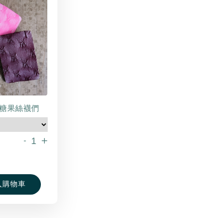
糖果絲襪們
-
+
入購物車