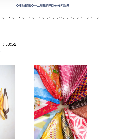
⊹
商品資訊⊹手工測量約有3公分內誤差
 ⋱⋰ ⋱⋰ ⋱⋰ ⋱⋰ ⋱⋰ ⋱⋰ ⋱
⋰ ⋱⋰ ⋱⋰ ⋱⋰
：53x52
維