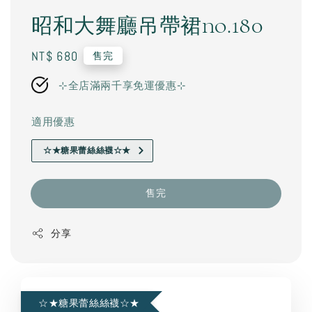
昭和大舞廳吊帶裙no.180
Regular
NT$ 680
售完
price
⊹全店滿兩千享免運優惠⊹
適用優惠
☆★糖果蕾絲絲襪☆★
售完
分享
☆★糖果蕾絲絲襪☆★