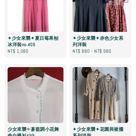
✦少女來襲✦夏日莓果刨
✦少女來襲✦赤色少女系
冰洋裝no.405
列洋裝
Regular
NT$ 1,080
Regular
NT$ 880
-
NT$ 980
price
price
少女來襲✧蒼藍調小花舞
✦少女來襲✦花園與裙擺
曲白襯衫499
系列洋裝