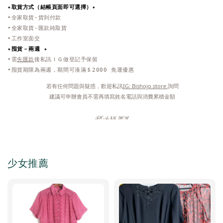
✦取貨方式
（結帳頁面即可選擇）
✦
•全家取貨-貨到付款
•全家取貨-匯款純取貨
•工作室面交
✦
囤貨－兩週 ✦
•需
先匯款
後私訊ＩＧ做登記予保留
•囤貨期限為兩週，期間可湊滿＄2000 免運優惠
 若有任何問題與疑惑，歡迎私訊
IG: Bishojo.store 
詢問
 建議可申辦會員不需再填寫姓名電話與消費累積金額
𝒯ℋ𝒜𝒩𝒦 𝒴𝒪𝒰
少女推薦