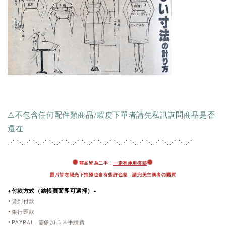
⚠️不包含任何配件類商品/蝦皮下單者請先私訊詢問商品是否
還在
⋰ ⋱⋰ ⋱⋰ ⋱⋰ ⋱⋰ ⋱⋰ ⋱⋰ ⋱⋰ ⋱
⋰ ⋱⋰ ⋱⋰ ⋱⋰
✺
✺
商品皆為二手，
一定有使用痕跡
照片皆在陽光下拍攝也會有些許色差，
請完美主義者勿購買
✦付款方式（結帳頁面即可選擇）✦
•貨到付款
•銀行匯款
•PAYPAL 需多加５％手續費