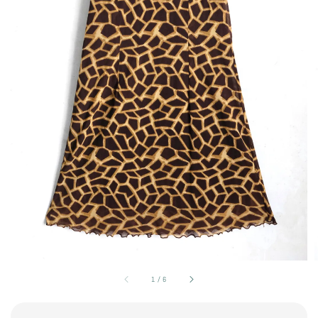
1
/
6