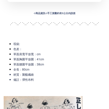
⊹
商品資訊⊹手工測量約有3公分內誤差
⋰ ⋱⋰ ⋱⋰ ⋱⋰ ⋱⋰ ⋱⋰ ⋱⋰ ⋱⋰ ⋱
⋰ ⋱⋰ ⋱⋰ ⋱⋰
瑕疵:
色差：
單面肩寬平放寬
：c
m
單面胸圍平放圍：41cm
單面腰圍平放圍：38cm
全長：80cm
材質：聚酯纖維
備註：彈性布料