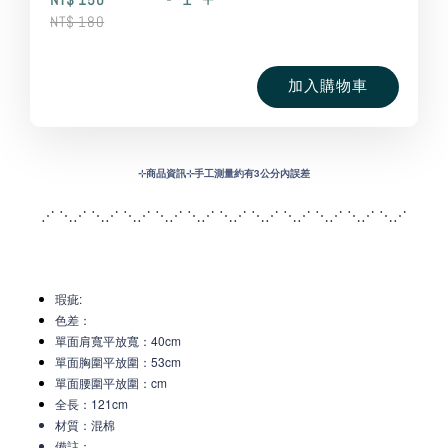
NT$ 180
加入購物車
⊹
商品資訊⊹手工測量約有3公分內誤差
⋰ ⋱⋰ ⋱⋰ ⋱⋰ ⋱⋰ ⋱⋰ ⋱⋰ ⋱⋰ ⋱
⋰ ⋱⋰ ⋱⋰ ⋱⋰
瑕疵:
色差：
單面肩寬平放寬
：40c
m
單面胸圍平放圍：53cm
單面腰圍平放圍：cm
全長：121cm
材質：混棉
備註：