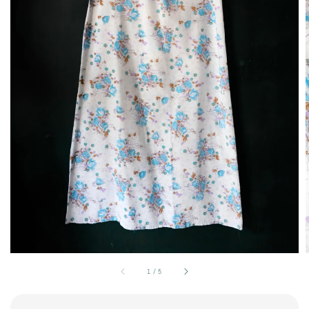
1
/
5