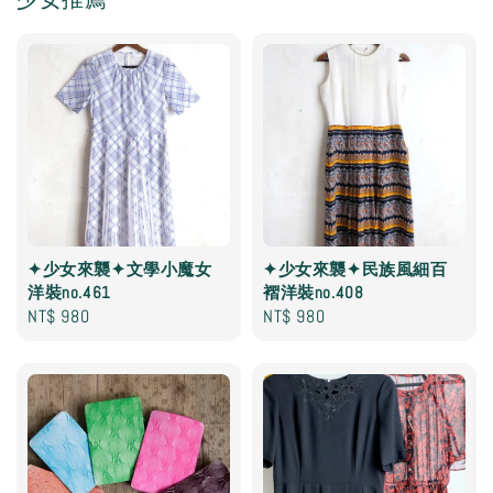
✦少女來襲✦文學小魔女
✦少女來襲✦民族風細百
洋裝no.461
褶洋裝no.408
Regular
NT$ 980
Regular
NT$ 980
price
price