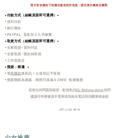
照片皆在陽光下拍攝也會有些許色差，
請完美主義者勿購買
✦付款方式（結帳頁面即可選擇）✦
•貨到付款
•銀行匯款
•PAYPAL 需多加５％手續費
✦取貨方式
（結帳頁面即可選擇）
✦
•全家取貨-貨到付款
•全家取貨-匯款純取貨
•工作室面交
✦
囤貨－兩週 ✦
•需
先匯款
後私訊ＩＧ做登記予保留
•囤貨期限為兩週，期間可湊滿＄2000 免運優惠
 若有任何問題與疑惑，歡迎私訊
IG: Bishojo.store 
詢問
 建議可申辦會員不需再填寫姓名電話與消費累積金額
𝒯ℋ𝒜𝒩𝒦 𝒴𝒪𝒰
少女推薦