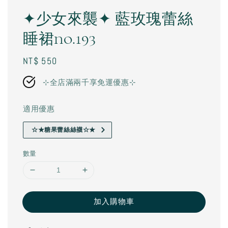
✦少女來襲✦ 藍玫瑰蕾絲
睡裙no.193
Regular
NT$ 550
price
⊹全店滿兩千享免運優惠⊹
適用優惠
☆★糖果蕾絲絲襪☆★
數量
加入購物車