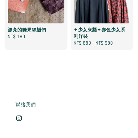
漂亮的糖果絲襪們
✦少女來襲✦赤色少女系
Regular
NT$ 180
列洋裝
Regular
NT$ 880
-
NT$ 980
price
price
聯絡我們