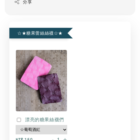
分享
☆★糖果蕾絲絲襪☆★
漂亮的糖果絲襪們
-
+
NT$ 150