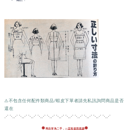
⚠️不包含任何配件類商品/蝦皮下單者請先私訊詢問商品是否
還在
⋰ ⋱⋰ ⋱⋰ ⋱⋰ ⋱⋰ ⋱⋰ ⋱⋰ ⋱⋰ ⋱
⋰ ⋱⋰ ⋱⋰ ⋱⋰
✺
✺
商品皆為二手，
一定有使用痕跡