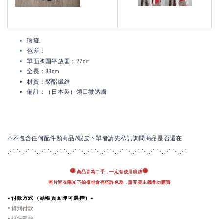
瑕疵:
色差：
單面胸圍平放圍：27cm
全長：88cm
材質：聚酯纖維
備註：（日本製）領口微透膚
⚠️不包含任何配件類商品/蝦皮下單者請先私訊詢問商品是否還在
⋰ ⋱⋰ ⋱⋰ ⋱⋰ ⋱⋰ ⋱⋰ ⋱⋰ ⋱⋰ ⋱
⋰ ⋱⋰ ⋱⋰ ⋱⋰
✺
✺
商品皆為二手，
一定有使用痕跡
照片皆在陽光下拍攝也會有些許色差，
請完美主義者勿購買
✦付款方式（結帳頁面即可選擇）✦
•貨到付款
•銀行匯款