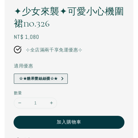
✦少女來襲✦可愛小心機圍
裙no.326
Regular
NT$ 1,080
price
⊹全店滿兩千享免運優惠⊹
適用優惠
☆★糖果蕾絲絲襪☆★
數量
加入購物車