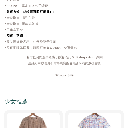
•PAYPAL 需多加５％手續費
✦取貨方式
（結帳頁面即可選擇）
✦
•全家取貨-貨到付款
•全家取貨-匯款純取貨
•工作室面交
✦
囤貨－兩週 ✦
•需
先匯款
後私訊ＩＧ做登記予保留
•囤貨期限為兩週，期間可湊滿＄2000 免運優惠
 若有任何問題與疑惑，歡迎私訊
IG: Bishojo.store 
詢問
 建議可申辦會員不需再填寫姓名電話與消費累積金額
𝒯ℋ𝒜𝒩𝒦 𝒴𝒪𝒰
少女推薦