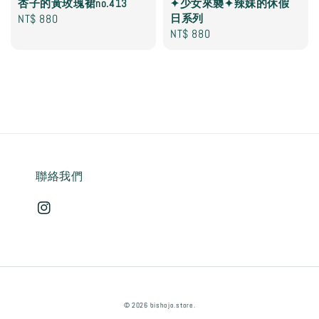
杏子的黃玫瑰裙no.413
✦少女來襲✦辣妹的休假
Regular
NT$ 880
日系列
Regular
NT$ 880
price
price
聯絡我們
© 2026 bishojo.store.