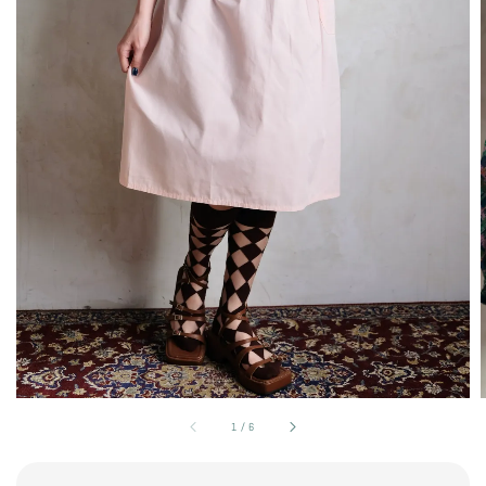
1
/
6