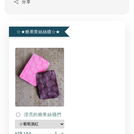
分享
☆★糖果蕾絲絲襪☆★
漂亮的糖果絲襪們
-
+
NT$ 150