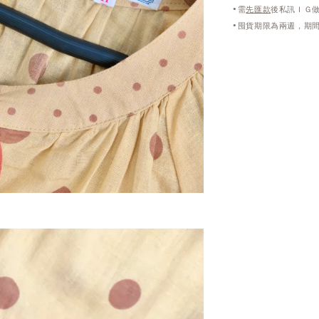
•需
先匯款
後私訊ＩＧ
•囤貨期限為兩週，期間