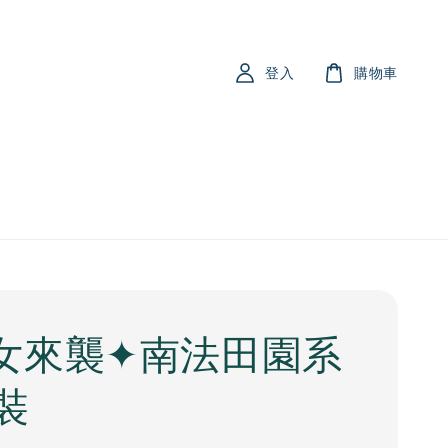
登入
購物車
女來襲✦南法田園系
裝