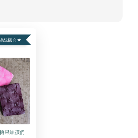
絲絲襪☆★
糖果絲襪們