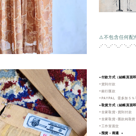
⚠️不包含任何
⋰ ⋱⋰ ⋱⋰ ⋱⋰ 
✦付款方式（結帳頁面
•貨到付款
•銀行匯款
•PAYPAL 需多加５
✦取貨方式
（結帳頁面
•全家取貨-貨到付款
•全家取貨-匯款純取貨
•工作室面交
✦
囤貨－兩週 ✦