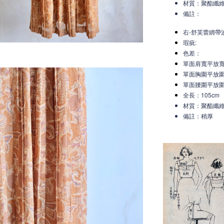
材質：聚酯纖
備註：
右-舒芙蕾綁帶波
瑕疵:
色差：
單面肩寬平放
單面胸圍平放圍
單面腰圍平放圍
全長：105cm
材質：聚酯纖
備註：稍厚