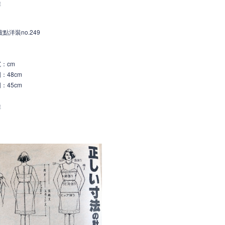
維
點洋裝no.249
寬
：c
m
：48cm
：45cm
維