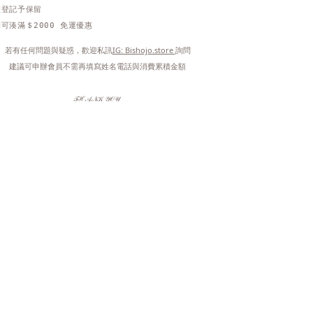
做登記予保留
可湊滿＄2000 免運優惠
 若有任何問題與疑惑，歡迎私訊
IG: Bishojo.store 
詢問
 建議可申辦會員不需再填寫姓名電話與消費累積金額
𝒯ℋ𝒜𝒩𝒦 𝒴𝒪𝒰