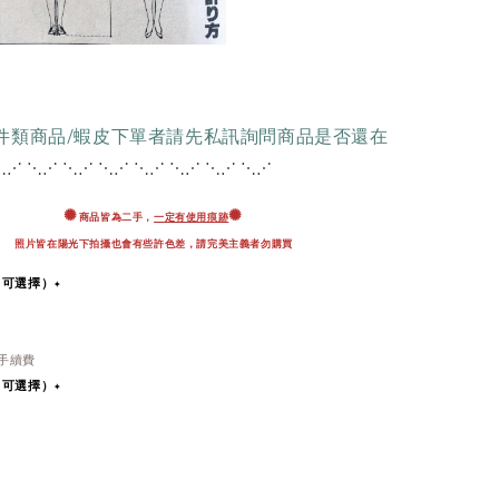
配件類商品/蝦皮下單者請先私訊詢問商品是否還在
⋱⋰ ⋱⋰ ⋱⋰ ⋱⋰ ⋱
⋰ ⋱⋰ ⋱⋰ ⋱⋰
✺
✺
商品皆為二手，
一定有使用痕跡
照片皆在陽光下拍攝也會有些許色差，
請完美主義者勿購買
即可選擇）✦
％手續費
即可選擇）
✦