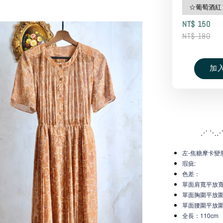
NT$ 150
NT$ 180
加
⋰ ⋱⋰
左-焦糖摩卡變形
瑕疵:
色差：
單面肩寬平放
單面胸圍平放圍
單面腰圍平放圍：
全長：110cm