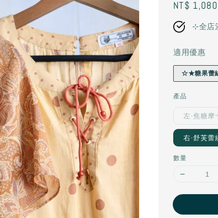
Regular
NT$ 1,080
price
⊹全店
適用優惠
☆★糖果蕾
產品
左-焦糖摩卡
右-舒芙蕾綁
數量