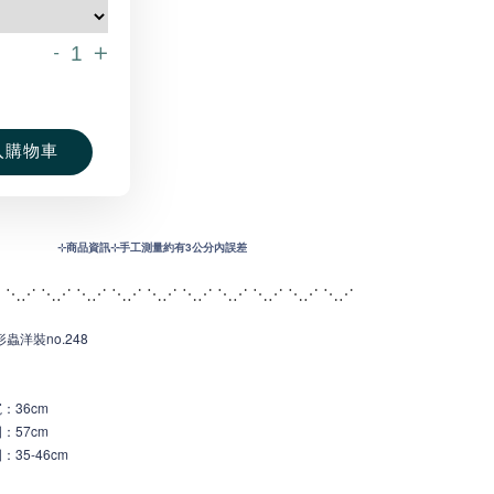
-
+
入購物車
⊹
商品資訊⊹手工測量約有3公分內誤差
 ⋱⋰ ⋱⋰ ⋱⋰ ⋱⋰ ⋱⋰ ⋱⋰ ⋱
⋰ ⋱⋰ ⋱⋰ ⋱⋰
蟲洋裝no.248
寬
：36c
m
：57cm
35-46cm