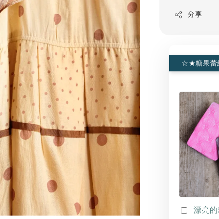
分享
☆★糖果蕾
漂亮的