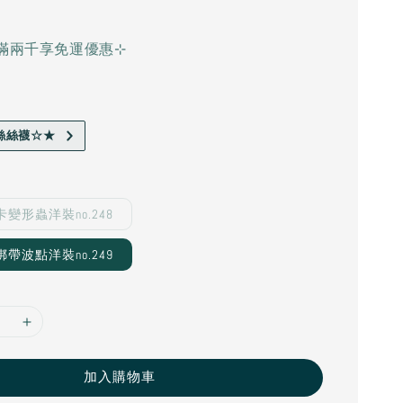
滿兩千享免運優惠⊹
絲絲襪☆★
變形蟲洋裝no.248
帶波點洋裝no.249
加入購物車