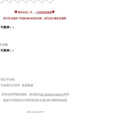
⋱⋰ ⋱⋰ ⋱⋰ ⋱⋰ ⋱
⋰ ⋱⋰ ⋱⋰
✺
✺
商品皆為二手，
一定有使用痕跡
照片皆在陽光下拍攝也會有些許色差，
請完美主義者勿購買
即可選擇）✦
％手續費
即可選擇）
✦
做登記予保留
可湊滿＄2000 免運優惠
 若有任何問題與疑惑，歡迎私訊
IG: Bishojo.store 
詢問
 建議可申辦會員不需再填寫姓名電話與消費累積金額
𝒯ℋ𝒜𝒩𝒦 𝒴𝒪𝒰