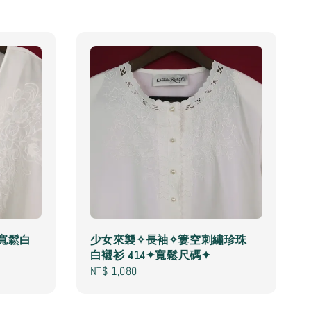
寬鬆白
少女來襲✧長袖✧簍空刺繡珍珠
白襯衫 414✦寬鬆尺碼✦
Regular
NT$ 1,080
price