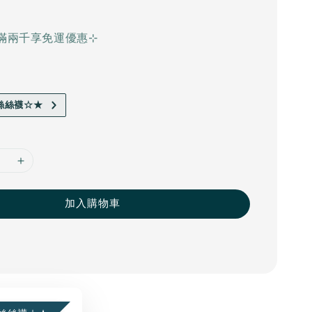
滿兩千享免運優惠⊹
絲絲襪☆★
加入購物車