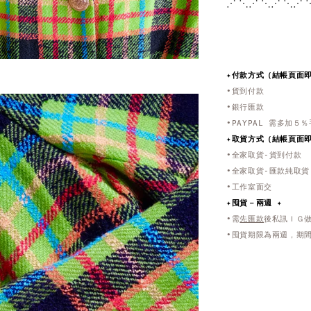
⋰ ⋱⋰ ⋱⋰ ⋱⋰ 
✦付款方式（結帳頁面
•貨到付款
•銀行匯款
•PAYPAL 需多加５
✦取貨方式
（結帳頁面
•全家取貨-貨到付款
•全家取貨-匯款純取貨
•工作室面交
✦
囤貨－兩週 ✦
•需
先匯款
後私訊ＩＧ
•囤貨期限為兩週，期間