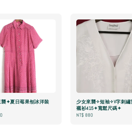
來襲✦夏日莓果刨冰洋裝
少女來襲✧短袖✧V字刺繡
襯衫415✦寬鬆尺碼✦
80
Regular
NT$ 880
price