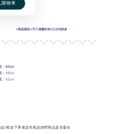
入購物車
⊹
商品資訊⊹手工測量約有3公分內誤差
 ⋱⋰ ⋱⋰ ⋱⋰ ⋱⋰ ⋱⋰ ⋱⋰ ⋱
⋰ ⋱⋰ ⋱⋰ ⋱⋰
：40c
m
寬
：46cm
：41cm
商品/蝦皮下單者請先私訊詢問商品是否還在