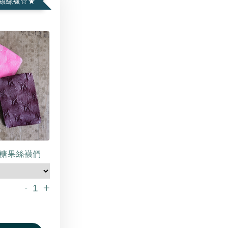
絲絲襪☆★
糖果絲襪們
-
+