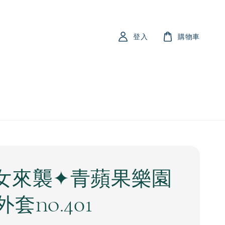
登入
購物車
女來襲✦青蘋果樂園
套no.401