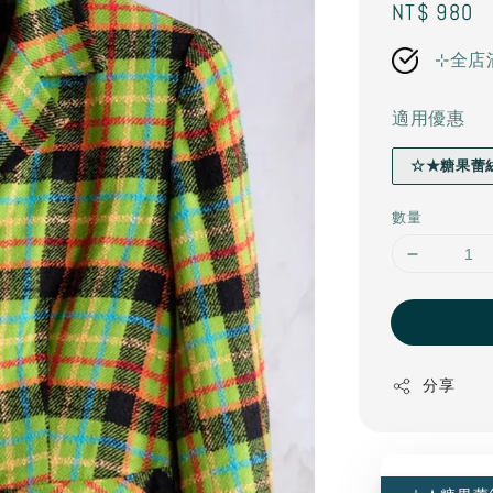
Regular
NT$ 980
price
⊹全店
適用優惠
☆★糖果蕾
數量
分享