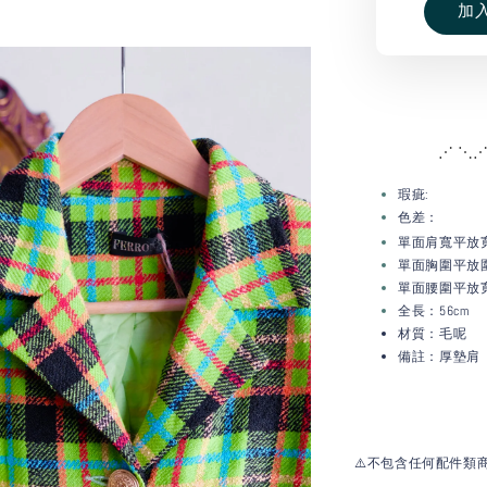
加
⋰ ⋱⋰
瑕疵:
色差：
單面肩寬平放
單面胸圍平放圍
單面腰圍平放寬
全長：56cm
材質：毛呢
備註：厚墊肩
⚠️不包含任何配件類