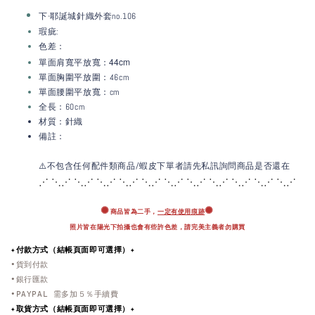
下-耶誕城針織外套
no.106
瑕疵:
色差：
：44c
m
單面肩寬平放寬
單面胸圍平放圍：46cm
單面腰圍平放寬：
cm
全長：60cm
材質：針織
備註：
⚠️不包含任何配件類商品/蝦皮下單者請先私訊詢問商品是否還在
⋰ ⋱⋰ ⋱⋰ ⋱⋰ ⋱⋰ ⋱⋰ ⋱⋰ ⋱⋰ ⋱
⋰ ⋱⋰ ⋱⋰ ⋱⋰
✺
✺
商品皆為二手，
一定有使用痕跡
照片皆在陽光下拍攝也會有些許色差，
請完美主義者勿購買
✦付款方式（結帳頁面即可選擇）✦
•貨到付款
•銀行匯款
•PAYPAL 需多加５％手續費
✦取貨方式
（結帳頁面即可選擇）
✦