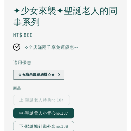
✦少女來襲✦聖誕老人的同
事系列
Regular
NT$ 880
price
⊹全店滿兩千享免運優惠⊹
適用優惠
☆★糖果蕾絲絲襪☆★
商品
上-聖誕老人特典no.104
中-聖誕雪人小背心no.107
下-耶誕城針織外套no.106