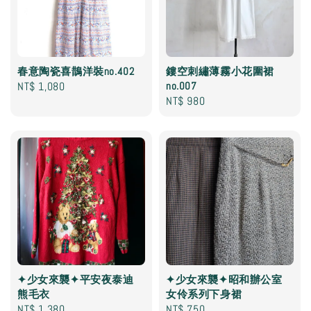
春意陶瓷喜鵲洋裝no.402
鏤空刺繡薄霧小花圍裙
Regular
NT$ 1,080
no.007
Regular
NT$ 980
price
price
✦少女來襲✦平安夜泰迪
✦少女來襲✦昭和辦公室
熊毛衣
女伶系列下身裙
Regular
NT$ 1,380
Regular
NT$ 750