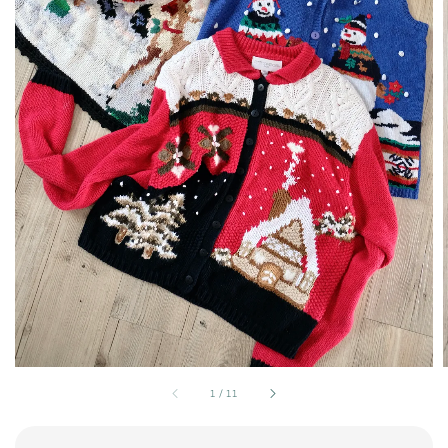
1
/
11