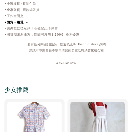
•全家取貨-貨到付款
•全家取貨-匯款純取貨
•工作室面交
✦
囤貨－兩週 ✦
•需
先匯款
後私訊ＩＧ做登記予保留
•囤貨期限為兩週，期間可湊滿＄2000 免運優惠
 若有任何問題與疑惑，歡迎私訊
IG: Bishojo.store 
詢問
 建議可申辦會員不需再填寫姓名電話與消費累積金額
𝒯ℋ𝒜𝒩𝒦 𝒴𝒪𝒰
少女推薦