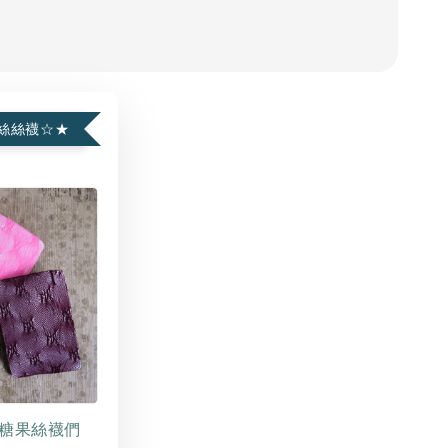
絲絲襪☆★
糖果絲襪們