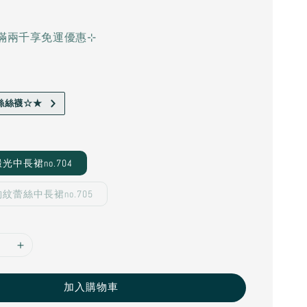
滿兩千享免運優惠⊹
絲絲襪☆★
中長裙no.704
紋蕾絲中長裙no.705
加入購物車