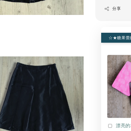
分享
☆★糖果蕾
漂亮的