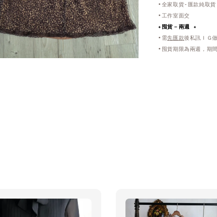
•全家取貨-匯款純取貨
•工作室面交
✦
囤貨－兩週 ✦
•需
先匯款
後私訊ＩＧ
•囤貨期限為兩週，期間