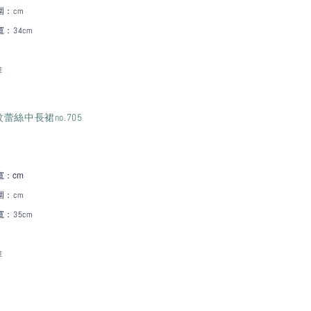
：cm
寬
：34cm
維
蕾絲中長裙no.705
：c
m
寬
：cm
寬
：35cm
維