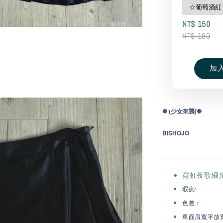
NT$ 150
NT$ 180
加
✺ ʅ少
女
來
襲ʃ✺
BISHOJO
_________________
霓虹夜歌緞光中
瑕疵:
色差：
單面肩寬平放