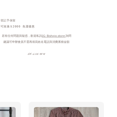
做登記予保留
可湊滿＄2000 免運優惠
 若有任何問題與疑惑，歡迎私訊
IG: Bishojo.store 
詢問
 建議可申辦會員不需再填寫姓名電話與消費累積金額
𝒯ℋ𝒜𝒩𝒦 𝒴𝒪𝒰