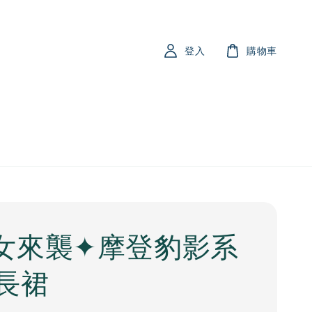
登入
購物車
女來襲✦摩登豹影系
長裙