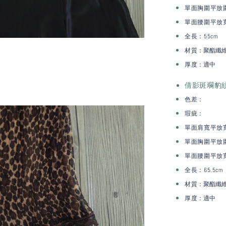
單面胸圍平放圍
單面腰圍平放
全長：55cm
：聚酯纖
材質
：適中
厚度
倩影斑斕豹紋
色差：
瑕疵：
單面肩寬平放
單面胸圍平放圍
單面腰圍平放
全長：65.5cm
：聚酯纖
材質
：適中
厚度