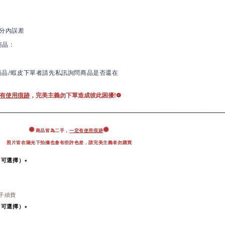
分內誤差
商品：
商品/蝦皮下單者請先私訊詢問商品是否還在
有使用痕跡
，完美主義勿下單造成彼此困擾!❁
_______
___________________________________________
✺
✺
商品皆為二手，
一定有使用痕跡
照片皆在陽光下拍攝也會有些許色差，
請完美主義者勿購買
即可選擇）✦
％手續費
即可選擇）
✦