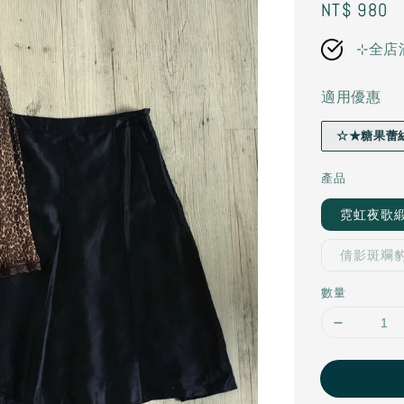
Regular
NT$ 980
price
⊹全店
適用優惠
☆★糖果蕾
產品
霓虹夜歌緞光
倩影斑斕豹
數量