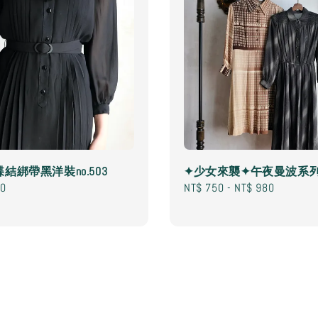
結綁帶黑洋裝no.503
✦少女來襲✦午夜曼波系
80
Regular
NT$ 750
-
NT$ 980
price