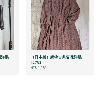
列洋裝
（日本製）綁帶古典窗花洋裝
no.781
Regular
NT$ 1,080
price