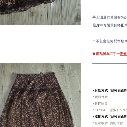
手工測量約莫會有3公
照片中可購買的搭配
⚠️不包含任何配件類
❁ 商品皆為二手一
定會
_____________
✦付款方式（結帳頁面
•貨到付款
•銀行匯款
•PAYPAL 需多加５
✦取貨方式
（結帳頁面
•全家取貨-貨到付款