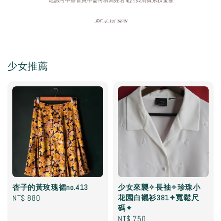
𝒯ℋ𝒜𝒩𝒦 𝒴𝒪𝒰
少女推薦
杏子的黃玫瑰裙no.413
少女來襲✧長袖✧珍珠小
Regular
NT$ 880
花園白襯衫381✦寬鬆尺
碼✦
price
Regular
NT$ 750