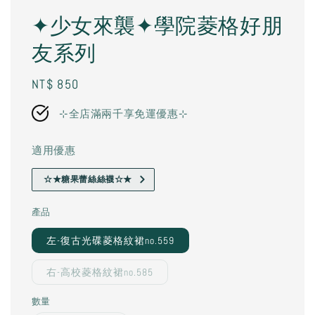
✦少女來襲✦學院菱格好朋
友系列
Regular
NT$ 850
price
⊹全店滿兩千享免運優惠⊹
適用優惠
☆★糖果蕾絲絲襪☆★
產品
左-復古光碟菱格紋裙no.559
右-高校菱格紋裙no.585
數量