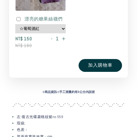
漂亮的糖果絲襪們
-
+
NT$ 150
NT$ 180
加入購物車
⊹
商品資訊⊹手工測量約有3公分內誤差
⋰ ⋱⋰ ⋱⋰ ⋱⋰ ⋱⋰ ⋱⋰ ⋱⋰ ⋱⋰ ⋱
⋰ ⋱⋰ ⋱⋰ ⋱⋰
左-復古光碟菱格紋裙no.559
瑕疵:
色差：
：c
m
單面肩寬平放寬