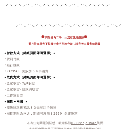
⋰ ⋱⋰ ⋱⋰ ⋱⋰ ⋱⋰ ⋱⋰ ⋱⋰ ⋱⋰ ⋱
⋰ ⋱⋰ ⋱⋰ ⋱⋰
⋰ ⋱⋰ ⋱⋰ ⋱⋰ ⋱⋰ ⋱⋰ ⋱⋰ ⋱⋰ ⋱
⋰ ⋱⋰ ⋱⋰ ⋱⋰
✺
✺
商品皆為二手，
一定有使用痕跡
照片皆在陽光下拍攝也會有些許色差，
請完美主義者勿購買
✦付款方式（結帳頁面即可選擇）✦
•貨到付款
•銀行匯款
•PAYPAL 需多加５％手續費
✦取貨方式
（結帳頁面即可選擇）
✦
•全家取貨-貨到付款
•全家取貨-匯款純取貨
•工作室面交
✦
囤貨－兩週 ✦
•需
先匯款
後私訊ＩＧ做登記予保留
•囤貨期限為兩週，期間可湊滿＄2000 免運優惠
 若有任何問題與疑惑，歡迎私訊
IG: Bishojo.store 
詢問
 建議可申辦會員不需再填寫姓名電話與消費累積金額