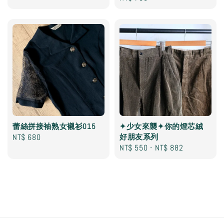
price
蕾絲拼接袖熟女襯衫015
✦少女來襲✦你的燈芯絨
Regular
NT$ 680
好朋友系列
Regular
NT$ 550
-
NT$ 882
price
price