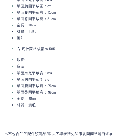
單面胸圍平放圍：cm
單面腰圍平放寬：41
cm
單面臀圍平放寬：51
cm
全長：90cm
材質：毛呢
備註：
右-高校菱格紋裙no.585
瑕疵:
色差：
：c
m
單面肩寬平放寬
單面胸圍平放圍：cm
單面腰圍平放寬：35
cm
單面臀圍平放寬：46
cm
全長：98cm
材質：混毛
⚠️不包含任何配件類商品/蝦皮下單者請先私訊詢問商品是否還在