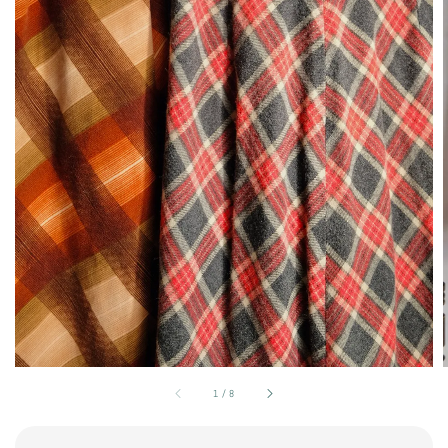
1
/
8