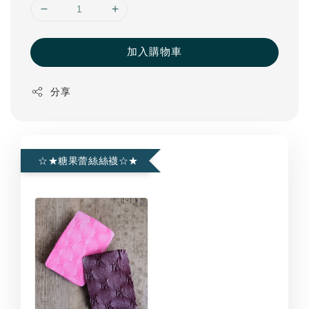
加入購物車
分享
☆★糖果蕾絲絲襪☆★