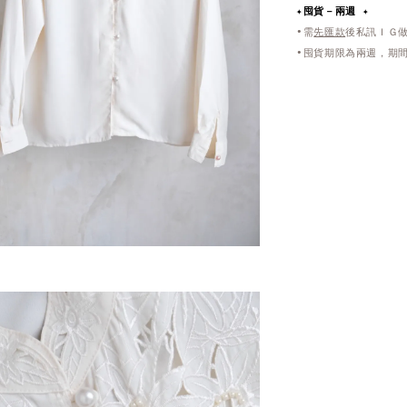
✦
囤貨－兩週 ✦
•需
先匯款
後私訊ＩＧ
•囤貨期限為兩週，期間