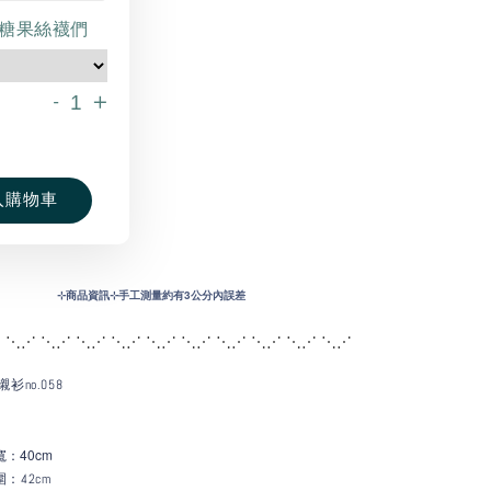
糖果絲襪們
-
+
入購物車
⊹
商品資訊⊹手工測量約有3公分內誤差
 ⋱⋰ ⋱⋰ ⋱⋰ ⋱⋰ ⋱⋰ ⋱⋰ ⋱
⋰ ⋱⋰ ⋱⋰ ⋱⋰
衫no.058
：40c
m
寬
：42cm