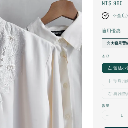
Regular
NT$ 980
price
⊹全店
適用優惠
☆★糖果蕾
產品
左-蕾絲小領
中-珍珠扣鏤
右-典雅蕾絲
數量