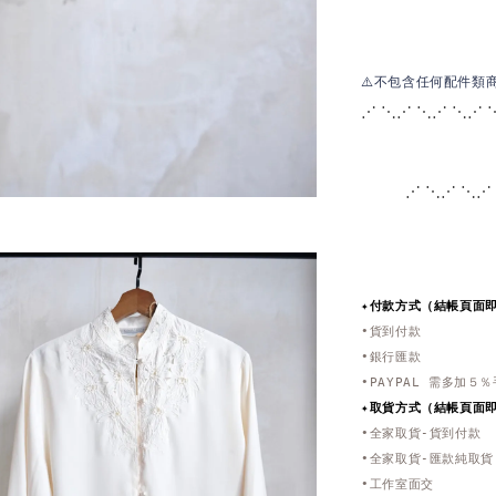
⚠️不包含任何配件類
⋰ ⋱⋰ ⋱⋰ ⋱⋰ 
⋰ ⋱⋰ ⋱⋰
✦付款方式（結帳頁面
•貨到付款
•銀行匯款
•PAYPAL 需多加５
✦取貨方式
（結帳頁面
•全家取貨-貨到付款
•全家取貨-匯款純取貨
•工作室面交