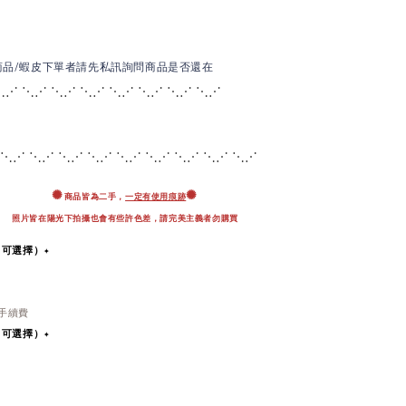
商品/蝦皮下單者請先私訊詢問商品是否還在
⋱⋰ ⋱⋰ ⋱⋰ ⋱⋰ ⋱
⋰ ⋱⋰ ⋱⋰ ⋱⋰
 ⋱⋰ ⋱⋰ ⋱⋰ ⋱⋰ ⋱⋰ ⋱
⋰ ⋱⋰ ⋱⋰ ⋱⋰
✺
✺
商品皆為二手，
一定有使用痕跡
照片皆在陽光下拍攝也會有些許色差，
請完美主義者勿購買
即可選擇）✦
％手續費
即可選擇）
✦