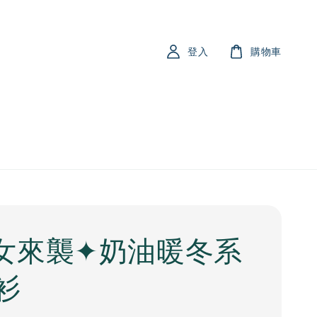
登入
購物車
女來襲✦奶油暖冬系
衫