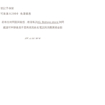
做登記予保留
可湊滿＄2000 免運優惠
 若有任何問題與疑惑，歡迎私訊
IG: Bishojo.store 
詢問
 建議可申辦會員不需再填寫姓名電話與消費累積金額
𝒯ℋ𝒜𝒩𝒦 𝒴𝒪𝒰