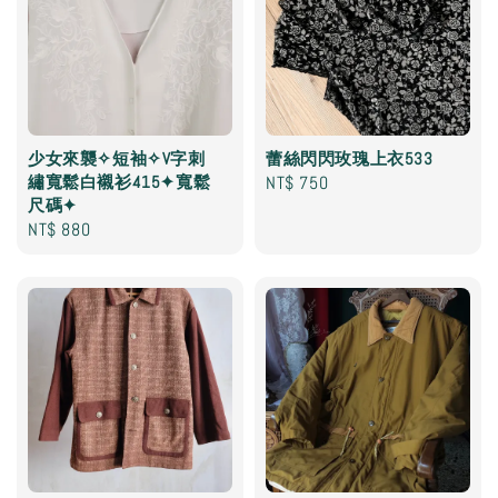
少女來襲✧短袖✧V字刺
蕾絲閃閃玫瑰上衣533
繡寬鬆白襯衫415✦寬鬆
Regular
NT$ 750
尺碼✦
price
Regular
NT$ 880
price