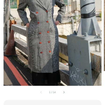
1
/
14