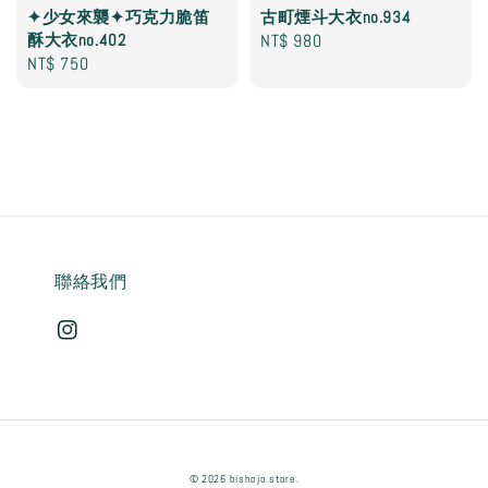
✦少女來襲✦巧克力脆笛
古町煙斗大衣no.934
酥大衣no.402
Regular
NT$ 980
Regular
NT$ 750
price
price
聯絡我們
© 2026 bishojo.store.