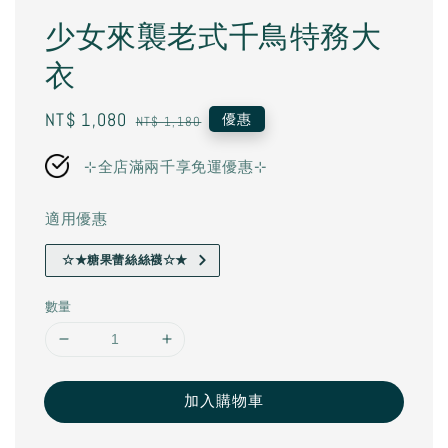
少女來襲老式千鳥特務大
衣
Sale
NT$ 1,080
Regular
優惠
NT$ 1,180
price
price
⊹全店滿兩千享免運優惠⊹
適用優惠
☆★糖果蕾絲絲襪☆★
數量
加入購物車