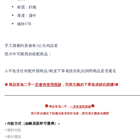
：針織
材質
：適中
厚度
模特170
手工測量約莫會有3公分內誤差
照片中可購買的搭配商品：
⚠️不包含任何配件類商品/蝦皮下單者請先私訊詢問商品是否還在
❁ 商品皆為二手一
定會有使用痕跡
，完美主義勿下單造成彼此困擾!❁
____________________
____________________________
✺
✺
商品皆為二手，
一定有使用痕跡
照片皆在陽光下拍攝也會有些許色差，
請完美主義者勿購買
✦付款方式（結帳頁面即可選擇）✦
•貨到付款
•銀行匯款