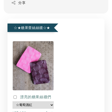
分享
☆★糖果蕾絲絲襪☆★
漂亮的糖果絲襪們