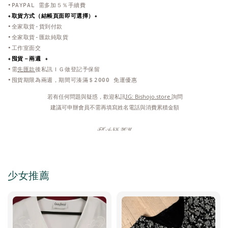
•PAYPAL 需多加５％手續費
✦取貨方式
（結帳頁面即可選擇）
✦
•全家取貨-貨到付款
•全家取貨-匯款純取貨
•工作室面交
✦
囤貨－兩週 ✦
•需
先匯款
後私訊ＩＧ做登記予保留
•囤貨期限為兩週，期間可湊滿＄2000 免運優惠
 若有任何問題與疑惑，歡迎私訊
IG: Bishojo.store 
詢問
 建議可申辦會員不需再填寫姓名電話與消費累積金額
𝒯ℋ𝒜𝒩𝒦 𝒴𝒪𝒰
少女推薦