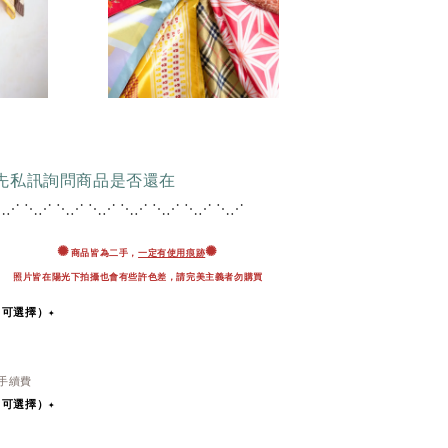
請先私訊詢問商品是否還在
⋱⋰ ⋱⋰ ⋱⋰ ⋱⋰ ⋱
⋰ ⋱⋰ ⋱⋰ ⋱⋰
✺
✺
商品皆為二手，
一定有使用痕跡
照片皆在陽光下拍攝也會有些許色差，
請完美主義者勿購買
即可選擇）✦
％手續費
即可選擇）
✦