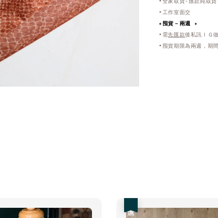
•全家取貨-匯款純取貨
•工作室面交
✦
囤貨－兩週 ✦
•需
先匯款
後私訊ＩＧ
•囤貨期限為兩週，期間
優惠