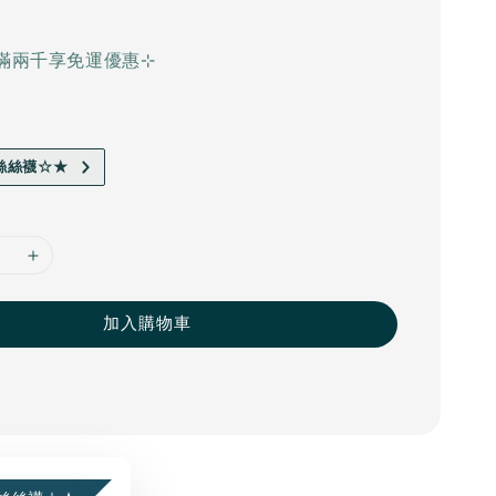
滿兩千享免運優惠⊹
絲絲襪☆★
加入購物車