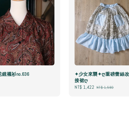
鏡襯衫no.636
✦少女來襲✦ღ重磅蕾絲
接裙ღ
Sale
NT$ 1,422
Regular
NT$ 1,580
price
price