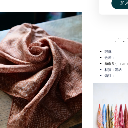
加
⋰ ⋱⋰
瑕疵:
色差：
絲巾尺寸（cm）
材質：混紡
備註：