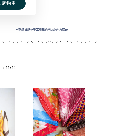
入購物車
⊹
商品資訊⊹手工測量約有3公分內誤差
 ⋱⋰ ⋱⋰ ⋱⋰ ⋱⋰ ⋱⋰ ⋱⋰ ⋱
⋰ ⋱⋰ ⋱⋰ ⋱⋰
：44x42