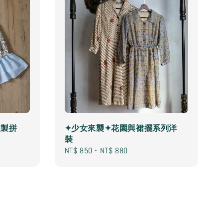
改製拼
✦少女來襲✦花園與裙擺系列洋
裝
Regular
NT$ 850
-
NT$ 880
price