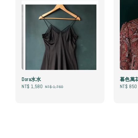
Dora水水
暮色萬花
Sale
NT$ 1,580
Regular
Regular
NT$ 850
NT$ 1,760
price
price
price