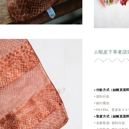
⚠️蝦皮下單者
⋰ ⋱⋰ ⋱⋰ ⋱⋰ 
✦付款方式（結帳頁面
•貨到付款
•銀行匯款
•PAYPAL 需多加５
✦取貨方式
（結帳頁面
•全家取貨-貨到付款