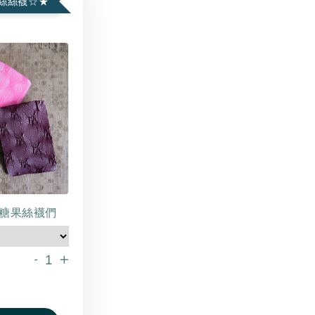
絲絲襪☆★
糖果絲襪們
-
+