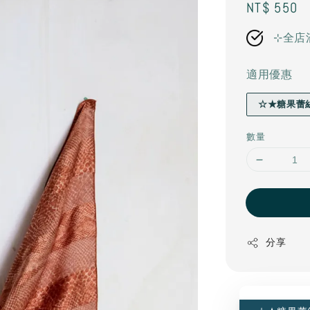
Regular
NT$ 550
price
⊹全店
適用優惠
☆★糖果蕾
數量
分享