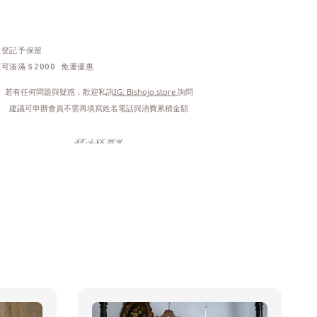
做登記予保留
可湊滿＄2000 免運優惠
 若有任何問題與疑惑，歡迎私訊
IG: Bishojo.store 
詢問
 建議可申辦會員不需再填寫姓名電話與消費累積金額
𝒯ℋ𝒜𝒩𝒦 𝒴𝒪𝒰