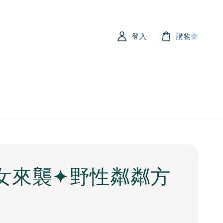
登入
購物車
女來襲✦野性粼粼方