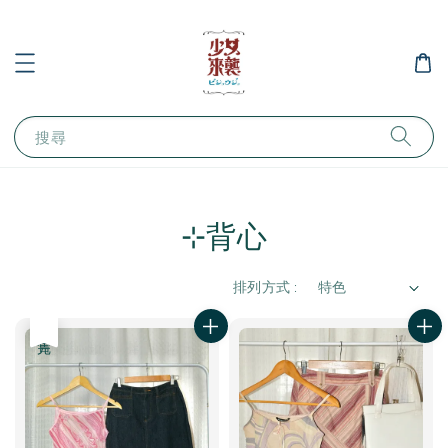
搜尋
⊹背心
排列方式 :
售完